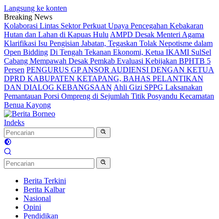
Langsung ke konten
Breaking News
Kolaborasi Lintas Sektor Perkuat Upaya Pencegahan Kebakaran
Hutan dan Lahan di Kapuas Hulu
AMPD Desak Menteri Agama
Klarifikasi Isu Pengisian Jabatan, Tegaskan Tolak Nepotisme dalam
Open Bidding
Di Tengah Tekanan Ekonomi, Ketua IKAMI SulSel
Cabang Mempawah Desak Pemkab Evaluasi Kebijakan BPHTB 5
Persen
PENGURUS GP ANSOR AUDIENSI DENGAN KETUA
DPRD KABUPATEN KETAPANG, BAHAS PELANTIKAN
DAN DIALOG KEBANGSAAN
Ahli Gizi SPPG Laksanakan
Pemantauan Porsi Ompreng di Sejumlah Titik Posyandu Kecamatan
Benua Kayong
Indeks
Berita Terkini
Berita Kalbar
Nasional
Opini
Pendidikan