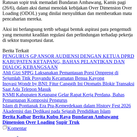
Ratusan sopir truk memadati Bundaran Ambawang, Kamis pagi
(26/6), dalam aksi damai menolak kebijakan Over Dimension Over
Loading (ODOL) yang dinilai menyulitkan dan memberatkan mata
pencaharian mereka.
Aksi ini berlangsung tertib sebagai bentuk aspirasi para pengemudi
yang menuntut keadilan regulasi dan perlindungan terhadap pekerja
di sektor transportasi darat.
Berita Terkait
PENGURUS GP ANSOR AUDIENSI DENGAN KETUA DPRD
KABUPATEN KETAPANG, BAHAS PELANTIKAN DAN
DIALOG KEBANGSAAN
Ahli Gizi SPPG Laksanakan Pemantauan Porsi Ompreng di
Sejumlah Titik Posyandu Kecamatan Benua Kayong
Inovasi Wondr by BNI: Fitur Canggih Ini Otomatis Blokir Transaksi
Saat Ada Telepon Masuk
KSMI Kabupaten Ketapang Gelar Rapat Kerja Perdana, Bahas
Pemantapan Komposisi Pengurus
Islam di Pontianak Era Pra-Kemerdekaan dalam History Fest 2026
Akademisi dan Dedikasi pada Sejarah Pendidikan Islam
Berita Kalbar
Berita Kubu Raya
Bundaran Ambawang
Dimension Over Loading
Supir Truk
Komentar