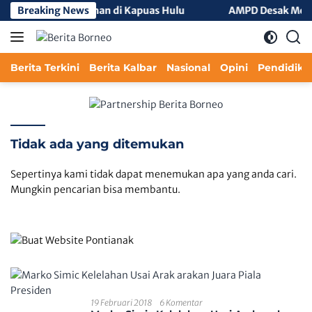
Langsung
ran Hutan dan Lahan di Kapuas Hulu
Breaking News
AMPD Desak Menteri
ke
konten
Berita Terkini
Berita Kalbar
Nasional
Opini
Pendidika
Tidak ada yang ditemukan
Sepertinya kami tidak dapat menemukan apa yang anda cari.
Mungkin pencarian bisa membantu.
19 Februari 2018
6 Komentar