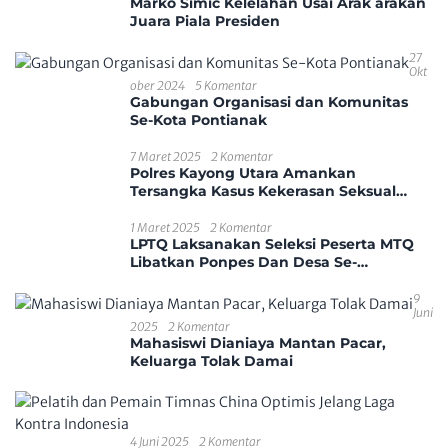
Marko Simic Kelelahan Usai Arak arakan
Juara Piala Presiden
27
Okt
Ober 2024
5 Komentar
Gabungan Organisasi dan Komunitas
Se-Kota Pontianak
7 Maret 2025
2 Komentar
Polres Kayong Utara Amankan
Tersangka Kasus Kekerasan Seksual
Anak
1 Maret 2025
2 Komentar
LPTQ Laksanakan Seleksi Peserta MTQ
Libatkan Ponpes Dan Desa Se-
Kecamatan Sungai Ambawang
9
Juni
2025
2 Komentar
Mahasiswi Dianiaya Mantan Pacar,
Keluarga Tolak Damai
4 Juni 2025
2 Komentar