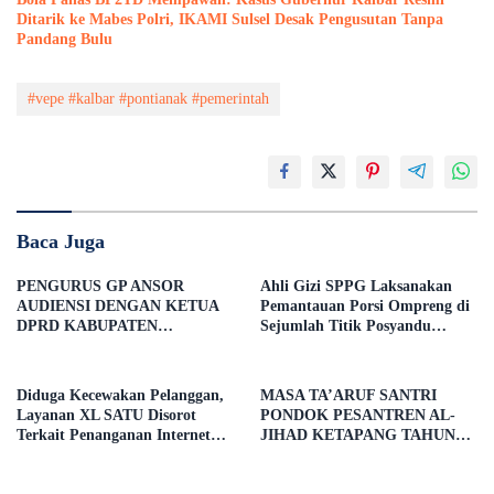
Ditarik ke Mabes Polri, IKAMI Sulsel Desak Pengusutan Tanpa
Pandang Bulu
#vepe #kalbar #pontianak #pemerintah
Baca Juga
PENGURUS GP ANSOR
Ahli Gizi SPPG Laksanakan
AUDIENSI DENGAN KETUA
Pemantauan Porsi Ompreng di
DPRD KABUPATEN
Sejumlah Titik Posyandu
KETAPANG, BAHAS
Kecamatan Benua Kayong
PELANTIKAN DAN DIALOG
KEBANGSAAN
Diduga Kecewakan Pelanggan,
MASA TA’ARUF SANTRI
Layanan XL SATU Disorot
PONDOK PESANTREN AL-
Terkait Penanganan Internet
JIHAD KETAPANG TAHUN
Saat Rumah Direvonasi
AJARAN 2026/2027 RESMI
DIBUKA