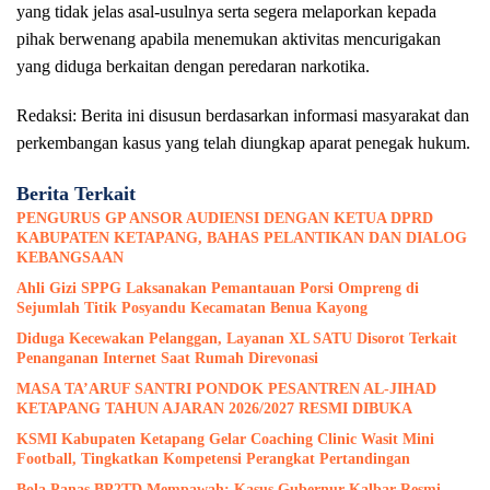
yang tidak jelas asal-usulnya serta segera melaporkan kepada
pihak berwenang apabila menemukan aktivitas mencurigakan
yang diduga berkaitan dengan peredaran narkotika.
Redaksi: Berita ini disusun berdasarkan informasi masyarakat dan
perkembangan kasus yang telah diungkap aparat penegak hukum.
Berita Terkait
PENGURUS GP ANSOR AUDIENSI DENGAN KETUA DPRD
KABUPATEN KETAPANG, BAHAS PELANTIKAN DAN DIALOG
KEBANGSAAN
Ahli Gizi SPPG Laksanakan Pemantauan Porsi Ompreng di
Sejumlah Titik Posyandu Kecamatan Benua Kayong
Diduga Kecewakan Pelanggan, Layanan XL SATU Disorot Terkait
Penanganan Internet Saat Rumah Direvonasi
MASA TA’ARUF SANTRI PONDOK PESANTREN AL-JIHAD
KETAPANG TAHUN AJARAN 2026/2027 RESMI DIBUKA
KSMI Kabupaten Ketapang Gelar Coaching Clinic Wasit Mini
Football, Tingkatkan Kompetensi Perangkat Pertandingan
Bola Panas BP2TD Mempawah: Kasus Gubernur Kalbar Resmi