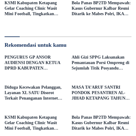
KSMI Kabupaten Ketapang
Bola Panas BP2TD Mempawah:
Gelar Coaching Clinic Wasit
Kasus Gubernur Kalbar Resmi
Mini Football, Tingkatkan
Ditarik ke Mabes Polri, IKAMI
Kompetensi Perangkat
Sulsel Desak Pengusutan Tanpa
Pertandingan
Pandang Bulu
Rekomendasi untuk kamu
PENGURUS GP ANSOR
Ahli Gizi SPPG Laksanakan
AUDIENSI DENGAN KETUA
Pemantauan Porsi Ompreng di
DPRD KABUPATEN
Sejumlah Titik Posyandu
KETAPANG, BAHAS
Kecamatan Benua Kayong
PELANTIKAN DAN DIALOG
KEBANGSAAN
Diduga Kecewakan Pelanggan,
MASA TA’ARUF SANTRI
Layanan XL SATU Disorot
PONDOK PESANTREN AL-
Terkait Penanganan Internet
JIHAD KETAPANG TAHUN
Saat Rumah Direvonasi
AJARAN 2026/2027 RESMI
DIBUKA
KSMI Kabupaten Ketapang
Bola Panas BP2TD Mempawah:
Gelar Coaching Clinic Wasit
Kasus Gubernur Kalbar Resmi
Mini Football, Tingkatkan
Ditarik ke Mabes Polri, IKAMI
Kompetensi Perangkat
Sulsel Desak Pengusutan Tanpa