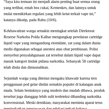
“Saya kira temuan ini menjadi alarm penting buat semua orang
yang terlibat, entah bea cukai, Kemenkes, dan lainnya untuk
mulai memikirkan regulasi yang lebih ketat terkait vape ini,”
katanya dikutip, pada Rabu (10/6).
Kekhawatiran warga semakin meningkat setelah Direktorat
Reserse Narkoba Polda Kalbar mengungkap peredaran cartridge
liquid vape yang mengandung etomidate, zat yang dalam dunia
medis digunakan sebagai anestesi atau obat pembiusan. Polisi
menyebut penyalahgunaan zat tersebut dalam liquid vape dapat
masuk kategori tindak pidana narkotika. Sebanyak 58 cartridge
telah disita dan dimusnahkan.
Sejumlah warga yang ditemui mengaku khawatir karena tren
penggunaan pod getar dinilai semakin populer di kalangan anak
muda. Selain bentuknya yang modern dan mudah dibawa, produk
tersebut juga dianggap lebih sulit terdeteksi dibanding narkotika
konvensional. Meski demikian, masyarakat meminta aparat terus
meningkatkan pengawasan dan edukasi terkait bahaya