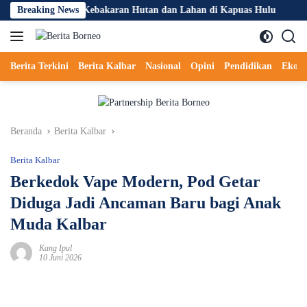
Langsung
ya Pencegahan Kebakaran Hutan dan Lahan di Kapuas Hulu
Breaking News
AMP
ke
konten
Berita Terkini
Berita Kalbar
Nasional
Opini
Pendidikan
Ekon
Beranda
Berita Kalbar
Berita Kalbar
Berkedok Vape Modern, Pod Getar
Diduga Jadi Ancaman Baru bagi Anak
Muda Kalbar
Kang Ipul
10 Juni 2026