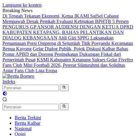
Langsung ke konten
Breaking News
Di Tengah Tekanan Ekonomi, Ketua IKAMI SulSel Cabang
Mempawah Desak Pemkab Evaluasi Kebijakan BPHTB 5 Persen
PENGURUS GP ANSOR AUDIENSI DENGAN KETUA DPRD
KABUPATEN KETAPANG, BAHAS PELANTIKAN DAN
DIALOG KEBANGSAAN
Ahli Gizi SPPG Laksanakan
Pemantauan Porsi Ompreng di Sejumlah Titik Posyandu Kecamatan
Benua Kayong
Gelar Dialog Publik, Pojok Diskusi Kalbar Bahas
Postur APBD dan Dorong Peningkatan Dukungan Fiskal dari
Pemerintah Pusat
KSMI Kabupaten Ketapang Sukses Gelar Fivefeo
Fans Club Mini Football 2026, Pererat Silaturahmi dan Soliditas
Antar Fans Club Liga Eropa
Indeks
Berita Terkini
Berita Kalbar
Nasional
Opini