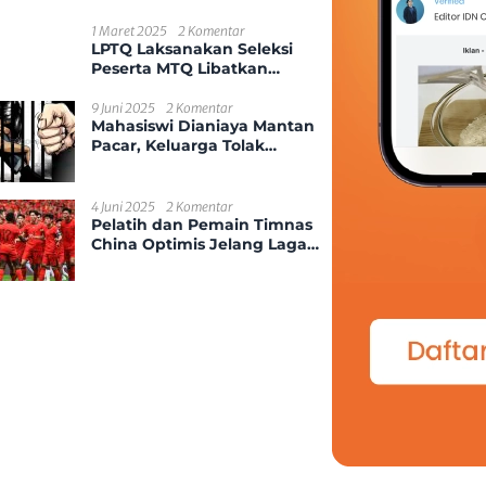
Kekerasan Seksual Anak
1 Maret 2025
2 Komentar
LPTQ Laksanakan Seleksi
Peserta MTQ Libatkan
Ponpes Dan Desa Se-
Kecamatan Sungai
9 Juni 2025
2 Komentar
Mahasiswi Dianiaya Mantan
Ambawang
Pacar, Keluarga Tolak
Damai
4 Juni 2025
2 Komentar
Pelatih dan Pemain Timnas
China Optimis Jelang Laga
Kontra Indonesia