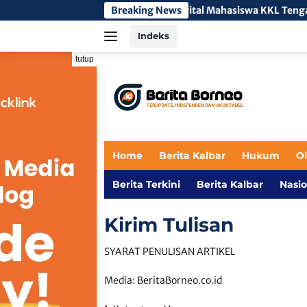
Langsung
mbinaan Literasi Digital Mahasiswa KKL Tengah 3 di SMA Negeri
Breaking News
ke
Indeks
konten
tutup
Home
Berita Kalbar
Hukum
O
Berita Terkini
Berita Kalbar
Nasio
Kirim Tulisan
SYARAT PENULISAN ARTIKEL
Media: BeritaBorneo.co.id