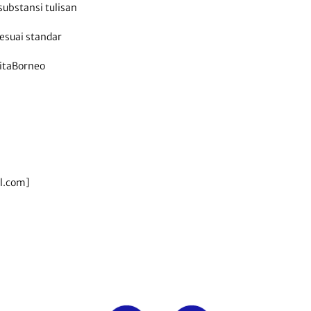
ubstansi tulisan
esuai standar
ritaBorneo
l.com]