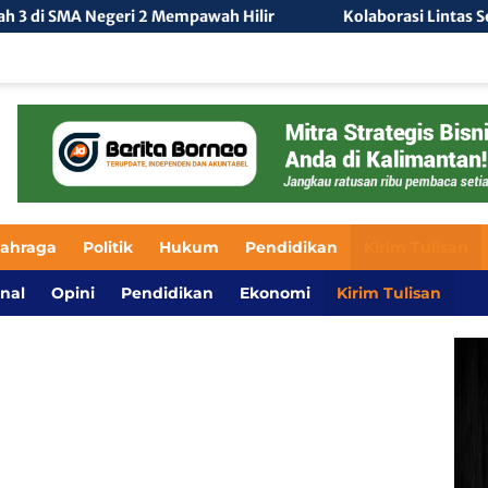
 2 Mempawah Hilir
Kolaborasi Lintas Sektor Perkuat Upa
lahraga
Politik
Hukum
Pendidikan
Kirim Tulisan
nal
Opini
Pendidikan
Ekonomi
Kirim Tulisan