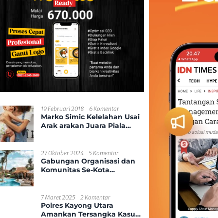
19 Februari 2018
6 Komentar
Marko Simic Kelelahan Usai
Arak arakan Juara Piala
Presiden
27 Oktober 2024
5 Komentar
Gabungan Organisasi dan
Komunitas Se-Kota
Pontianak
7 Maret 2025
2 Komentar
Polres Kayong Utara
Amankan Tersangka Kasus