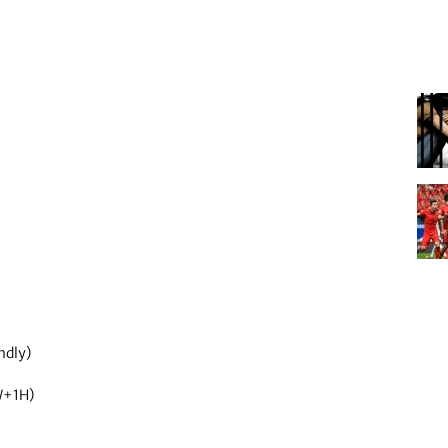
ndly)
W+1H)