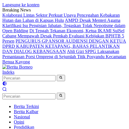
Langsung ke konten
Breaking News
Kolaborasi Lintas Sektor Perkuat Upaya Pencegahan Kebakaran
Hutan dan Lahan di Kapuas Hulu
AMPD Desak Menteri Agama
Klarifikasi Isu Pengisian Jabatan, Tegaskan Tolak Nepotisme dalam
Open Bidding
Di Tengah Tekanan Ekonomi, Ketua IKAMI SulSel
Cabang Mempawah Desak Pemkab Evaluasi Kebijakan BPHTB 5
Persen
PENGURUS GP ANSOR AUDIENSI DENGAN KETUA
DPRD KABUPATEN KETAPANG, BAHAS PELANTIKAN
DAN DIALOG KEBANGSAAN
Ahli Gizi SPPG Laksanakan
Pemantauan Porsi Ompreng di Sejumlah Titik Posyandu Kecamatan
Benua Kayong
Indeks
Berita Terkini
Berita Kalbar
Nasional
Opini
Pendidikan