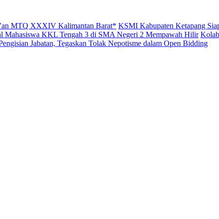
Qur’an MTQ XXXIV Kalimantan Barat*
KSMI Kabupaten Ketapang Siap
ital Mahasiswa KKL Tengah 3 di SMA Negeri 2 Mempawah Hilir
Kolab
engisian Jabatan, Tegaskan Tolak Nepotisme dalam Open Bidding