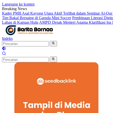
Langsung ke konten
Breaking News
Kader PMII Asal Kayong Utara Aktif Terlibat dalam Seminar Al-
Tim Bakal Bersaing di Garuda Mini Soccer
Pembinaan Literasi Dig
Lahan di Kapuas Hulu
AMPD Desak Menteri Agama Klarifikasi Isu P
Indeks