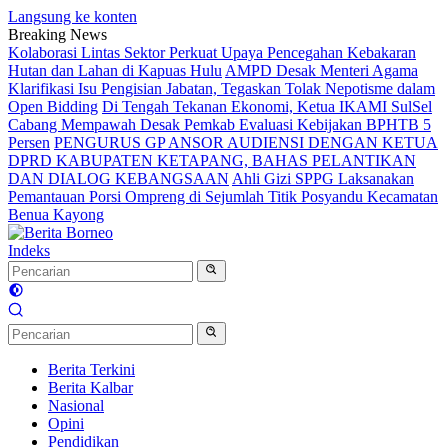
Langsung ke konten
Breaking News
Kolaborasi Lintas Sektor Perkuat Upaya Pencegahan Kebakaran
Hutan dan Lahan di Kapuas Hulu
AMPD Desak Menteri Agama
Klarifikasi Isu Pengisian Jabatan, Tegaskan Tolak Nepotisme dalam
Open Bidding
Di Tengah Tekanan Ekonomi, Ketua IKAMI SulSel
Cabang Mempawah Desak Pemkab Evaluasi Kebijakan BPHTB 5
Persen
PENGURUS GP ANSOR AUDIENSI DENGAN KETUA
DPRD KABUPATEN KETAPANG, BAHAS PELANTIKAN
DAN DIALOG KEBANGSAAN
Ahli Gizi SPPG Laksanakan
Pemantauan Porsi Ompreng di Sejumlah Titik Posyandu Kecamatan
Benua Kayong
Indeks
Berita Terkini
Berita Kalbar
Nasional
Opini
Pendidikan