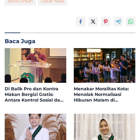
BEM Untan
Dolar Naik
Baca Juga
Di Balik Pro dan Kontra
Menakar Moralitas Kota:
Makan Bergizi Gratis:
Menolak Normalisasi
Antara Kontrol Sosial dan
Hiburan Malam di
Investasi Sumber Daya
Samping Lingkungan
Manusia
Pendidikan