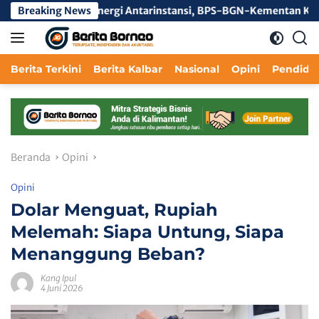
Langsung
rerat Sinergi Antarinstansi, BPS-BGN-Kementan Keluar sebagai J
Breaking News
ke
konten
Berita Terkini
Berita Kalbar
Nasional
Opini
Pendidi
Beranda
Opini
Opini
Dolar Menguat, Rupiah
Melemah: Siapa Untung, Siapa
Menanggung Beban?
Kang Ipul
4 Juni 2026