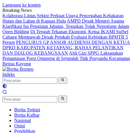
Langsung ke konten
Breaking News
Kolaborasi Lintas Sektor Perkuat Upaya Pencegahan Kebakaran
Hutan dan Lahan di Kapuas Hulu
AMPD Desak Menteri Agama
Klarifikasi Isu Pengisian Jabatan, Tegaskan Tolak Nepotisme dalam
Open Bidding
Di Tengah Tekanan Ekonomi, Ketua IKAMI SulSel
Cabang Mempawah Desak Pemkab Evaluasi Kebijakan BPHTB 5
Persen
PENGURUS GP ANSOR AUDIENSI DENGAN KETUA
DPRD KABUPATEN KETAPANG, BAHAS PELANTIKAN
DAN DIALOG KEBANGSAAN
Ahli Gizi SPPG Laksanakan
Pemantauan Porsi Ompreng di Sejumlah Titik Posyandu Kecamatan
Benua Kayong
Indeks
Berita Terkini
Berita Kalbar
Nasional
Opini
Pendidikan