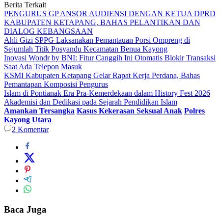
Berita Terkait
PENGURUS GP ANSOR AUDIENSI DENGAN KETUA DPRD
KABUPATEN KETAPANG, BAHAS PELANTIKAN DAN
DIALOG KEBANGSAAN
Ahli Gizi SPPG Laksanakan Pemantauan Porsi Ompreng di
Sejumlah Titik Posyandu Kecamatan Benua Kayong
Inovasi Wondr by BNI: Fitur Canggih Ini Otomatis Blokir Transaksi
Saat Ada Telepon Masuk
KSMI Kabupaten Ketapang Gelar Rapat Kerja Perdana, Bahas
Pemantapan Komposisi Pengurus
Islam di Pontianak Era Pra-Kemerdekaan dalam History Fest 2026
Akademisi dan Dedikasi pada Sejarah Pendidikan Islam
Amankan Tersangka
Kasus Kekerasan Seksual Anak
Polres
Kayong Utara
2
Komentar
Baca Juga