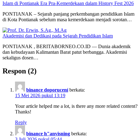
Islam di Pontianak Era Pra-Kemerdekaan dalam History Fest 2026
PONTIANAK – Sejarah panjang perkembangan pendidikan Islam
di Kota Pontianak sebelum masa kemerdekaan menjadi sorotan…
Akademisi dan Dedikasi pada Sejarah Pendidikan Islam
PONTIANAK , BERITABORNEO.CO.ID — Dunia akademik
dan kebudayaan Kalimantan Barat patut berbangga. Akademisi
sekaligus dosen…
Respon (2)
binance doporucení
berkata:
15 Mei 2026 pukul 13:19
Your article helped me a lot, is there any more related content?
Thanks!
Reply
binance h"anvisning
berkata:
3 Juli 2026 pukul 05:44