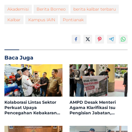
Akademisi
Berita Borneo
berita kalbar terbaru
Kalbar
Kampus IAIN
Pontianak
Baca Juga
Kolaborasi Lintas Sektor
AMPD Desak Menteri
Perkuat Upaya
Agama Klarifikasi Isu
Pencegahan Kebakaran
Pengisian Jabatan,
Hutan dan Lahan di
Tegaskan Tolak
Kapuas Hulu
Nepotisme dalam Open
Bidding