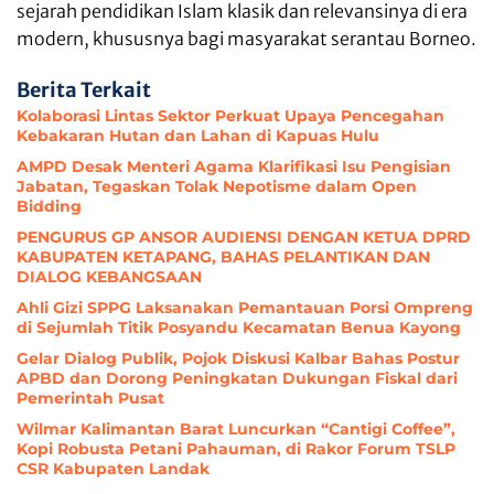
sejarah pendidikan Islam klasik dan relevansinya di era
modern, khususnya bagi masyarakat serantau Borneo.
Berita Terkait
Kolaborasi Lintas Sektor Perkuat Upaya Pencegahan
Kebakaran Hutan dan Lahan di Kapuas Hulu
AMPD Desak Menteri Agama Klarifikasi Isu Pengisian
Jabatan, Tegaskan Tolak Nepotisme dalam Open
Bidding
PENGURUS GP ANSOR AUDIENSI DENGAN KETUA DPRD
KABUPATEN KETAPANG, BAHAS PELANTIKAN DAN
DIALOG KEBANGSAAN
Ahli Gizi SPPG Laksanakan Pemantauan Porsi Ompreng
di Sejumlah Titik Posyandu Kecamatan Benua Kayong
Gelar Dialog Publik, Pojok Diskusi Kalbar Bahas Postur
APBD dan Dorong Peningkatan Dukungan Fiskal dari
Pemerintah Pusat
Wilmar Kalimantan Barat Luncurkan “Cantigi Coffee”,
Kopi Robusta Petani Pahauman, di Rakor Forum TSLP
CSR Kabupaten Landak