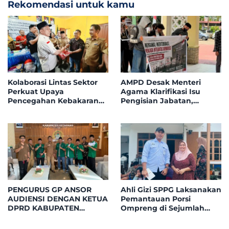
Rekomendasi untuk kamu
Kolaborasi Lintas Sektor
AMPD Desak Menteri
Perkuat Upaya
Agama Klarifikasi Isu
Pencegahan Kebakaran
Pengisian Jabatan,
Hutan dan Lahan di
Tegaskan Tolak
Kapuas Hulu
Nepotisme dalam Open
Bidding
PENGURUS GP ANSOR
Ahli Gizi SPPG Laksanakan
AUDIENSI DENGAN KETUA
Pemantauan Porsi
DPRD KABUPATEN
Ompreng di Sejumlah
KETAPANG, BAHAS
Titik Posyandu
PELANTIKAN DAN DIALOG
Kecamatan Benua