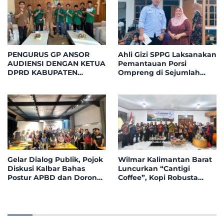
PENGURUS GP ANSOR
Ahli Gizi SPPG Laksanakan
AUDIENSI DENGAN KETUA
Pemantauan Porsi
DPRD KABUPATEN
Ompreng di Sejumlah
KETAPANG, BAHAS
Titik Posyandu
PELANTIKAN DAN DIALOG
Kecamatan Benua
KEBANGSAAN
Kayong
Gelar Dialog Publik, Pojok
Wilmar Kalimantan Barat
Diskusi Kalbar Bahas
Luncurkan “Cantigi
Postur APBD dan Dorong
Coffee”, Kopi Robusta
Peningkatan Dukungan
Petani Pahauman, di
Fiskal dari Pemerintah
Rakor Forum TSLP CSR
Pusat
Kabupaten Landak