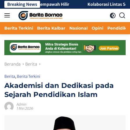
Langsung
egeri 2 Mempawah Hilir
Breaking News
Kolaborasi Lintas Sektor Perkua
ke
konten
Berita Terkini
Berita Kalbar
Nasional
Opini
Pendidika
Beranda
Berita
Berita
,
Berita Terkini
Akademisi dan Dedikasi pada
Sejarah Pendidikan Islam
Admin
1 Mei 2026