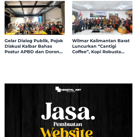
KEBANGSAAN
Kayong
Gelar Dialog Publik, Pojok
Wilmar Kalimantan Barat
Diskusi Kalbar Bahas
Luncurkan “Cantigi
Postur APBD dan Dorong
Coffee”, Kopi Robusta
Peningkatan Dukungan
Petani Pahauman, di
Fiskal dari Pemerintah
Rakor Forum TSLP CSR
Pusat
Kabupaten Landak