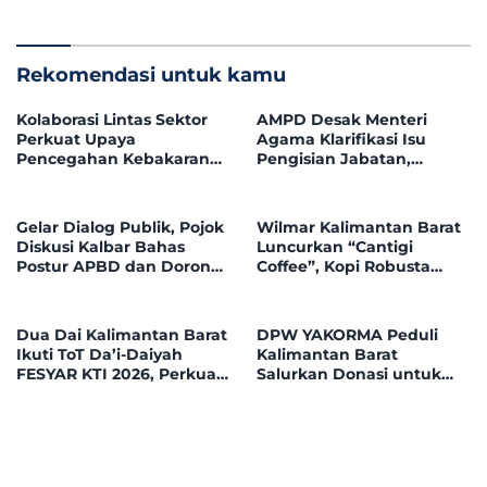
di Era Digital
Tumor Ganas
Rekomendasi untuk kamu
Kolaborasi Lintas Sektor
AMPD Desak Menteri
Perkuat Upaya
Agama Klarifikasi Isu
Pencegahan Kebakaran
Pengisian Jabatan,
Hutan dan Lahan di
Tegaskan Tolak
Kapuas Hulu
Nepotisme dalam Open
Bidding
Gelar Dialog Publik, Pojok
Wilmar Kalimantan Barat
Diskusi Kalbar Bahas
Luncurkan “Cantigi
Postur APBD dan Dorong
Coffee”, Kopi Robusta
Peningkatan Dukungan
Petani Pahauman, di
Fiskal dari Pemerintah
Rakor Forum TSLP CSR
Pusat
Kabupaten Landak
Dua Dai Kalimantan Barat
DPW YAKORMA Peduli
Ikuti ToT Da’i-Daiyah
Kalimantan Barat
FESYAR KTI 2026, Perkuat
Salurkan Donasi untuk
Dakwah Ekonomi Syariah
Adek Hilmi, Penderita
di Era Digital
Tumor Ganas