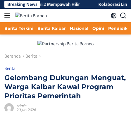
Langsung
 3 di SMA Negeri 2 Mempawah Hilir
Breaking News
Kolaborasi Lintas Se
ke
konten
Berita Terkini
Berita Kalbar
Nasional
Opini
Pendidika
Beranda
Berita
Berita
Gelombang Dukungan Menguat,
Warga Kalbar Kawal Program
Prioritas Pemerintah
Admin
20 Juni 2026