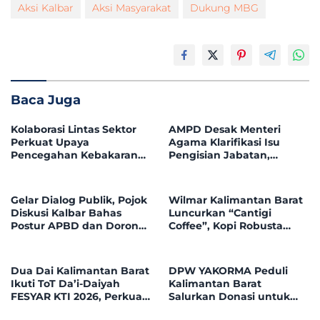
Aksi Kalbar
Aksi Masyarakat
Dukung MBG
Baca Juga
Kolaborasi Lintas Sektor
AMPD Desak Menteri
Perkuat Upaya
Agama Klarifikasi Isu
Pencegahan Kebakaran
Pengisian Jabatan,
Hutan dan Lahan di
Tegaskan Tolak
Kapuas Hulu
Nepotisme dalam Open
Bidding
Gelar Dialog Publik, Pojok
Wilmar Kalimantan Barat
Diskusi Kalbar Bahas
Luncurkan “Cantigi
Postur APBD dan Dorong
Coffee”, Kopi Robusta
Peningkatan Dukungan
Petani Pahauman, di
Fiskal dari Pemerintah
Rakor Forum TSLP CSR
Pusat
Kabupaten Landak
Dua Dai Kalimantan Barat
DPW YAKORMA Peduli
Ikuti ToT Da’i-Daiyah
Kalimantan Barat
FESYAR KTI 2026, Perkuat
Salurkan Donasi untuk
Dakwah Ekonomi Syariah
Adek Hilmi, Penderita