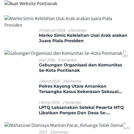
19 Februari 2018
6 Komentar
Marko Simic Kelelahan Usai Arak arakan
Juara Piala Presiden
27
Okt
Ober 2024
5 Komentar
Gabungan Organisasi dan Komunitas
Se-Kota Pontianak
7 Maret 2025
2 Komentar
Polres Kayong Utara Amankan
Tersangka Kasus Kekerasan Seksual
Anak
1 Maret 2025
2 Komentar
LPTQ Laksanakan Seleksi Peserta MTQ
Libatkan Ponpes Dan Desa Se-
Kecamatan Sungai Ambawang
9
Juni
2025
2 Komentar