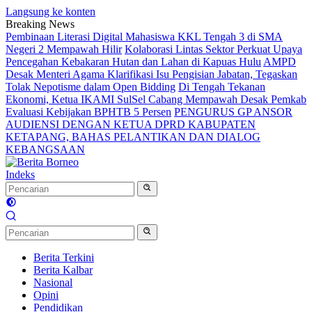
Langsung ke konten
Breaking News
Pembinaan Literasi Digital Mahasiswa KKL Tengah 3 di SMA
Negeri 2 Mempawah Hilir
Kolaborasi Lintas Sektor Perkuat Upaya
Pencegahan Kebakaran Hutan dan Lahan di Kapuas Hulu
AMPD
Desak Menteri Agama Klarifikasi Isu Pengisian Jabatan, Tegaskan
Tolak Nepotisme dalam Open Bidding
Di Tengah Tekanan
Ekonomi, Ketua IKAMI SulSel Cabang Mempawah Desak Pemkab
Evaluasi Kebijakan BPHTB 5 Persen
PENGURUS GP ANSOR
AUDIENSI DENGAN KETUA DPRD KABUPATEN
KETAPANG, BAHAS PELANTIKAN DAN DIALOG
KEBANGSAAN
Indeks
Berita Terkini
Berita Kalbar
Nasional
Opini
Pendidikan