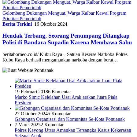
Gelombang Dukungan Menguat, Warga Kalbar Kawal Program
Prioritas Pemerintah
Berita Terkini
16 Oktober 2024
Hendak Terbang, Seorang Penumpang Ditangkap
Polisi di Bandara Supadio Karena Membawa Sabu
beritaborneo.co.id/ Kubu Raya – Satuan Reserse Narkoba Polres
Kubu Raya berhasil mengamankan narkoba dengan berat…
19 Februari 2018
6 Komentar
Marko Simic Kelelahan Usai Arak arakan Juara Piala
Presiden
27 Oktober 2024
5 Komentar
Gabungan Organisasi dan Komunitas Se-Kota Pontianak
7 Maret 2025
2 Komentar
Polres Kayong Utara Amankan Tersangka Kasus Kekerasan
Seksual Anak