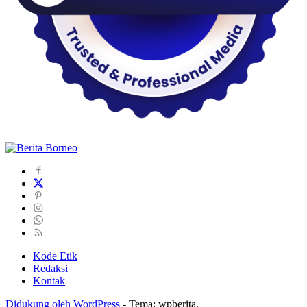
Kode Etik
Redaksi
Kontak
Didukung oleh WordPress
-
Tema: wpberita.