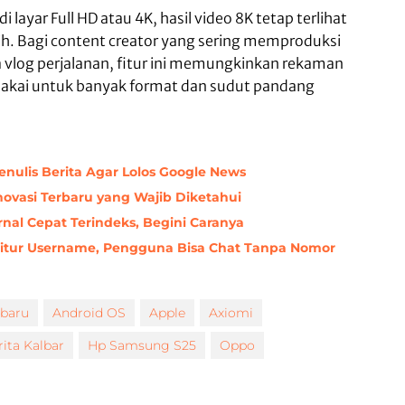
di layar Full HD atau 4K, hasil video 8K tetap terlihat
sih. Bagi content creator yang sering memproduksi
 vlog perjalanan, fitur ini memungkinkan rekaman
dipakai untuk banyak format dan sudut pandang
ulis Berita Agar Lolos Google News
Inovasi Terbaru yang Wajib Diketahui
nal Cepat Terindeks, Begini Caranya
itur Username, Pengguna Bisa Chat Tanpa Nomor
rbaru
Android OS
Apple
Axiomi
rita Kalbar
Hp Samsung S25
Oppo