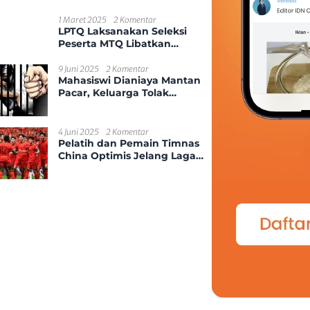
Kekerasan Seksual Anak
1 Maret 2025
2 Komentar
LPTQ Laksanakan Seleksi
Peserta MTQ Libatkan
Ponpes Dan Desa Se-
Kecamatan Sungai
9 Juni 2025
2 Komentar
Mahasiswi Dianiaya Mantan
Ambawang
Pacar, Keluarga Tolak
Damai
4 Juni 2025
2 Komentar
Pelatih dan Pemain Timnas
China Optimis Jelang Laga
Kontra Indonesia