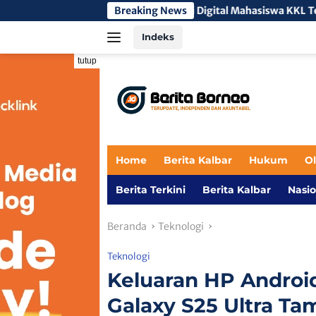
Langsung
Pembinaan Literasi Digital Mahasiswa KKL Tengah 3 di SMA Nege
Breaking News
ke
Indeks
konten
tutup
Home
Berita Kalbar
Hukum
O
Berita Terkini
Berita Kalbar
Nasio
Beranda
Teknologi
Teknologi
Keluaran HP Androi
Galaxy S25 Ultra T