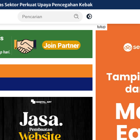
paya Pencegahan Kebakaran Hutan dan Lahan di Kapuas Hulu
tutup