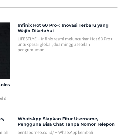
Infinix Hot 60 Pro+: Inovasi Terbaru yang
Wajib Diketahui
LIFESTLYE – Infinix resmi meluncurkan Hot 60 Pro+
untuk pasar global, dua minggu setelah
pengumuman…
olos
il di
.
s,
WhatsApp Siapkan Fitur Username,
Pengguna Bisa Chat Tanpa Nomor Telepon
lmiah
beritaborneo.co.id/ – WhatsApp kembali