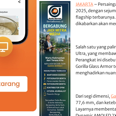
JAKARTA
– Persainga
2025, dengan sejum
flagship terbarunya
dikabarkan akan mer
Salah satu yang pal
Ultra, yang membawa
Perangkat ini diseb
Gorilla Glass Armor 
menghadirkan nuans
Dari segi dimensi,
Ga
77,6 mm, dan keteb
Layarnya membentan
Dynamic AMOLED 2X 