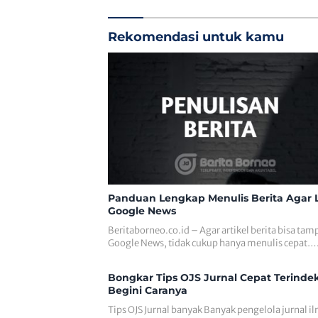
Rekomendasi untuk kamu
Panduan Lengkap Menulis Berita Agar L
Google News
Beritaborneo.co.id – Agar artikel berita bisa tamp
Google News, tidak cukup hanya menulis cepat…
Bongkar Tips OJS Jurnal Cepat Terindek
Begini Caranya
Tips OJS Jurnal banyak Banyak pengelola jurnal i