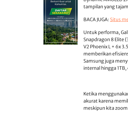
tampilan yang tajam
BACA JUGA:
Situs m
Untuk performa, Gal
Snapdragon 8 Elite 
V2 Phoenix L + 6x 3
memberikan efisiens
Samsung juga meny
internal hingga 1TB
Ketika menggunakan 
akurat karena memilik
meskipun kita zoom s