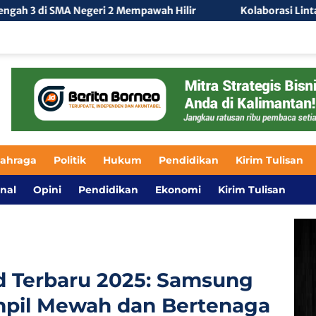
ri 2 Mempawah Hilir
Kolaborasi Lintas Sektor Perkuat U
lahraga
Politik
Hukum
Pendidikan
Kirim Tulisan
nal
Opini
Pendidikan
Ekonomi
Kirim Tulisan
d Terbaru 2025: Samsung
ampil Mewah dan Bertenaga