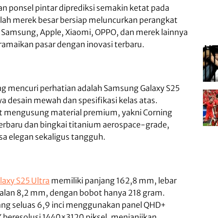
n ponsel pintar diprediksi semakin ketat pada
lah merek besar bersiap meluncurkan perangkat
. Samsung, Apple, Xiaomi, OPPO, dan merek lainnya
amaikan pasar dengan inovasi terbaru.
ing mencuri perhatian adalah Samsung Galaxy S25
 desain mewah dan spesifikasi kelas atas.
ut mengusung material premium, yakni Corning
terbaru dan bingkai titanium aerospace-grade,
a elegan sekaligus tangguh.
laxy S25 Ultra
memiliki panjang 162,8 mm, lebar
alan 8,2 mm, dengan bobot hanya 218 gram.
g seluas 6,9 inci menggunakan panel QHD+
beresolusi 1440×3120 piksel, menjanjikan