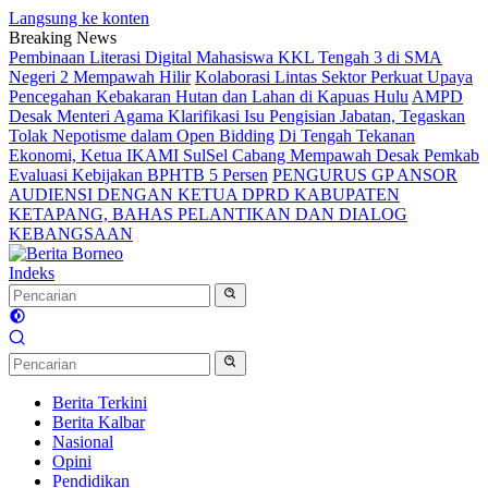
Langsung ke konten
Breaking News
Pembinaan Literasi Digital Mahasiswa KKL Tengah 3 di SMA
Negeri 2 Mempawah Hilir
Kolaborasi Lintas Sektor Perkuat Upaya
Pencegahan Kebakaran Hutan dan Lahan di Kapuas Hulu
AMPD
Desak Menteri Agama Klarifikasi Isu Pengisian Jabatan, Tegaskan
Tolak Nepotisme dalam Open Bidding
Di Tengah Tekanan
Ekonomi, Ketua IKAMI SulSel Cabang Mempawah Desak Pemkab
Evaluasi Kebijakan BPHTB 5 Persen
PENGURUS GP ANSOR
AUDIENSI DENGAN KETUA DPRD KABUPATEN
KETAPANG, BAHAS PELANTIKAN DAN DIALOG
KEBANGSAAN
Indeks
Berita Terkini
Berita Kalbar
Nasional
Opini
Pendidikan