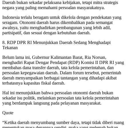
Daerah bukan sekadar pelaksana kebijakan, tetapi mitra strategis
negara yang paling memahami persoalan masyarakatnya.
Indonesia terlalu beragam untuk dikelola dengan pendekatan yang
seragam. Otonomi daerah harus dikembalikan pada semangat
awalnya, yaitu menghadirkan pembangunan yang lebih adil,
partisipatif, dan sesuai dengan kebutuhan daerah.
8. RDP DPR RI Menunjukkan Daerah Sedang Menghadapi
Tekanan
Belum lama ini, Gubernur Kalimantan Barat, Ria Norsan,
menghadiri Rapat Dengar Pendapat (RDP) Komisi II DPR RI yang
membahas dana transfer daerah, tata kelola pemerintahan, dan
persoalan kepegawaian daerah. Dalam forum tersebut, pemerintah
daerah menyampaikan berbagai tantangan yang dihadapi akibat
terbatasnya kapasitas fiskal daerah.
Hal ini menunjukkan bahwa persoalan otonomi daerah bukan
sekadar isu politik, melainkan persoalan tata kelola pemerintahan
yang berdampak langsung pada pelayanan masyarakat.
Quote
“Ketika daerah menyumbang sumber daya, tetapi tidak diberi ruang
menentukan masa depannya sendiri, maka yang melemah bukan