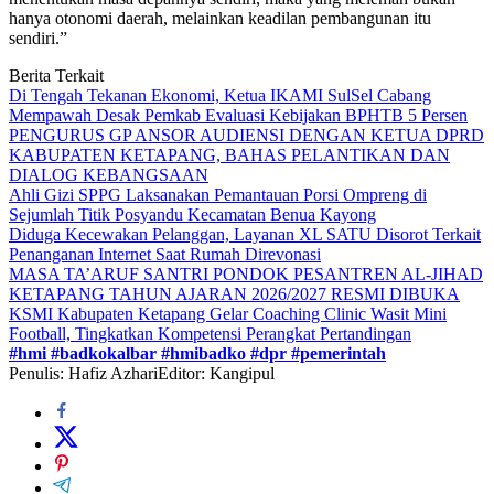
hanya otonomi daerah, melainkan keadilan pembangunan itu
sendiri.”
Berita Terkait
Di Tengah Tekanan Ekonomi, Ketua IKAMI SulSel Cabang
Mempawah Desak Pemkab Evaluasi Kebijakan BPHTB 5 Persen
PENGURUS GP ANSOR AUDIENSI DENGAN KETUA DPRD
KABUPATEN KETAPANG, BAHAS PELANTIKAN DAN
DIALOG KEBANGSAAN
Ahli Gizi SPPG Laksanakan Pemantauan Porsi Ompreng di
Sejumlah Titik Posyandu Kecamatan Benua Kayong
Diduga Kecewakan Pelanggan, Layanan XL SATU Disorot Terkait
Penanganan Internet Saat Rumah Direvonasi
MASA TA’ARUF SANTRI PONDOK PESANTREN AL-JIHAD
KETAPANG TAHUN AJARAN 2026/2027 RESMI DIBUKA
KSMI Kabupaten Ketapang Gelar Coaching Clinic Wasit Mini
Football, Tingkatkan Kompetensi Perangkat Pertandingan
#hmi #badkokalbar #hmibadko #dpr #pemerintah
Penulis: Hafiz Azhari
Editor: Kangipul