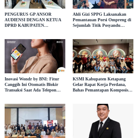
PENGURUS GP ANSOR
Ahli Gizi SPPG Laksanakan
AUDIENSI DENGAN KETUA
Pemantauan Porsi Ompreng di
DPRD KABUPATEN
Sejumlah Titik Posyandu
KETAPANG, BAHAS
Kecamatan Benua Kayong
PELANTIKAN DAN DIALOG
KEBANGSAAN
Inovasi Wondr by BNI: Fitur
KSMI Kabupaten Ketapang
Canggih Ini Otomatis Blokir
Gelar Rapat Kerja Perdana,
Transaksi Saat Ada Telepon
Bahas Pemantapan Komposisi
Masuk
Pengurus