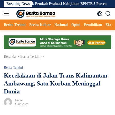
Langsung
awah Desak Pemkab Evaluasi Kebijakan BPHTB 5 Persen
Breaking News
PEN
ke
konten
Berita Terkini
Berita Kalbar
Nasional
Opini
Pendidikan
Ekon
Beranda
Berita Terkini
Berita Terkini
Kecelakaan di Jalan Trans Kalimantan
Ambawang, Satu Korban Meninggal
Dunia
Admin
1 Juli 2025