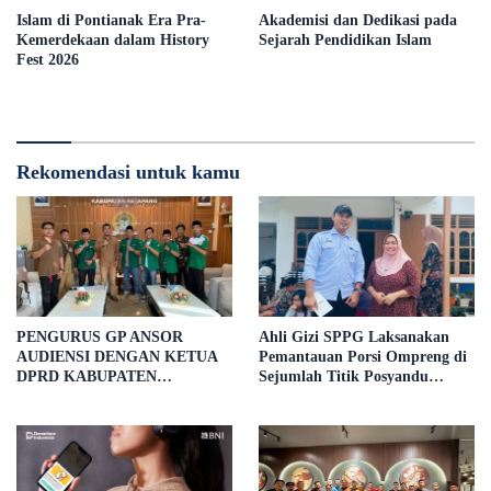
Islam di Pontianak Era Pra-
Akademisi dan Dedikasi pada
Kemerdekaan dalam History
Sejarah Pendidikan Islam
Fest 2026
Rekomendasi untuk kamu
PENGURUS GP ANSOR
Ahli Gizi SPPG Laksanakan
AUDIENSI DENGAN KETUA
Pemantauan Porsi Ompreng di
DPRD KABUPATEN
Sejumlah Titik Posyandu
KETAPANG, BAHAS
Kecamatan Benua Kayong
PELANTIKAN DAN DIALOG
KEBANGSAAN