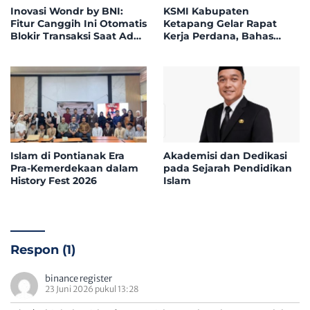
Inovasi Wondr by BNI:
KSMI Kabupaten
Fitur Canggih Ini Otomatis
Ketapang Gelar Rapat
Blokir Transaksi Saat Ada
Kerja Perdana, Bahas
Telepon Masuk
Pemantapan Komposisi
Pengurus
Islam di Pontianak Era
Akademisi dan Dedikasi
Pra-Kemerdekaan dalam
pada Sejarah Pendidikan
History Fest 2026
Islam
Respon (1)
binance register
23 Juni 2026 pukul 13:28