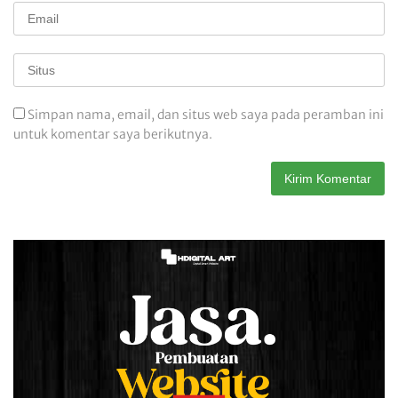
Simpan nama, email, dan situs web saya pada peramban ini
untuk komentar saya berikutnya.