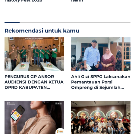
History Fest 2026
Islam
Rekomendasi untuk kamu
PENGURUS GP ANSOR
Ahli Gizi SPPG Laksanakan
AUDIENSI DENGAN KETUA
Pemantauan Porsi
DPRD KABUPATEN
Ompreng di Sejumlah
KETAPANG, BAHAS
Titik Posyandu
PELANTIKAN DAN DIALOG
Kecamatan Benua
KEBANGSAAN
Kayong