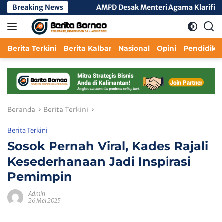
Langsung
as Hulu
Breaking News
AMPD Desak Menteri Agama Klarifikasi Isu Peng
ke
konten
Berita Terkini
Berita Kalbar
Nasional
Opini
Pendidika
Beranda
Berita Terkini
Berita Terkini
Sosok Pernah Viral, Kades Rajali
Kesederhanaan Jadi Inspirasi
Pemimpin
Admin
26 Mei 2025