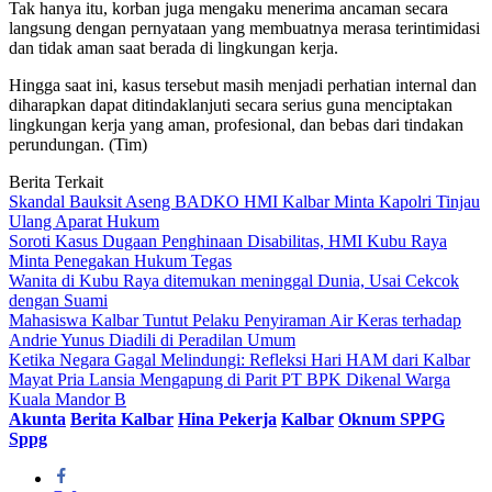
Tak hanya itu, korban juga mengaku menerima ancaman secara
langsung dengan pernyataan yang membuatnya merasa terintimidasi
dan tidak aman saat berada di lingkungan kerja.
Hingga saat ini, kasus tersebut masih menjadi perhatian internal dan
diharapkan dapat ditindaklanjuti secara serius guna menciptakan
lingkungan kerja yang aman, profesional, dan bebas dari tindakan
perundungan. (Tim)
Berita Terkait
Skandal Bauksit Aseng BADKO HMI Kalbar Minta Kapolri Tinjau
Ulang Aparat Hukum
Soroti Kasus Dugaan Penghinaan Disabilitas, HMI Kubu Raya
Minta Penegakan Hukum Tegas
Wanita di Kubu Raya ditemukan meninggal Dunia, Usai Cekcok
dengan Suami
Mahasiswa Kalbar Tuntut Pelaku Penyiraman Air Keras terhadap
Andrie Yunus Diadili di Peradilan Umum
Ketika Negara Gagal Melindungi: Refleksi Hari HAM dari Kalbar
Mayat Pria Lansia Mengapung di Parit PT BPK Dikenal Warga
Kuala Mandor B
Akunta
Berita Kalbar
Hina Pekerja
Kalbar
Oknum SPPG
Sppg