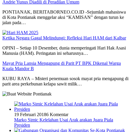
Andrie Yunus Diadili di Peradilan Umum
PONTIANAK, BERITABORNEO.CO.ID -Sejumlah mahasiswa
di Kota Pontianak menggelar aksi “KAMISAN” dengan turun ke
jalan pada…
Ketika Negara Gagal Melindungi: Refleksi Hari HAM dari Kalbar
OPINI – Setiap 10 Desember, dunia memperingati Hari Hak Asasi
Manusia (HAM). Peringatan ini seharusnya…
Mayat Pria Lansia Mengapung di Parit PT BPK Dikenal Warga
Kuala Mandor B
KUBU RAYA – Misteri penemuan sosok mayat pria mengapung di
parit area perkebunan kelapa sawit milik…
19 Februari 2018
6 Komentar
Marko Simic Kelelahan Usai Arak arakan Juara Piala
Presiden