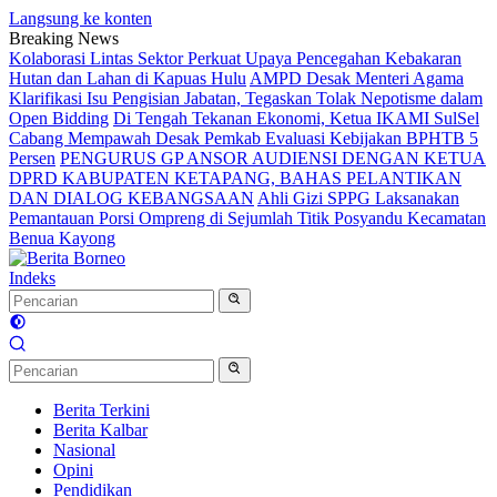
Langsung ke konten
Breaking News
Kolaborasi Lintas Sektor Perkuat Upaya Pencegahan Kebakaran
Hutan dan Lahan di Kapuas Hulu
AMPD Desak Menteri Agama
Klarifikasi Isu Pengisian Jabatan, Tegaskan Tolak Nepotisme dalam
Open Bidding
Di Tengah Tekanan Ekonomi, Ketua IKAMI SulSel
Cabang Mempawah Desak Pemkab Evaluasi Kebijakan BPHTB 5
Persen
PENGURUS GP ANSOR AUDIENSI DENGAN KETUA
DPRD KABUPATEN KETAPANG, BAHAS PELANTIKAN
DAN DIALOG KEBANGSAAN
Ahli Gizi SPPG Laksanakan
Pemantauan Porsi Ompreng di Sejumlah Titik Posyandu Kecamatan
Benua Kayong
Indeks
Berita Terkini
Berita Kalbar
Nasional
Opini
Pendidikan