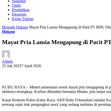
Nasional
Opini
Pendidikan
Ekonomi
Kirim Tulisan
Beranda
Hukum
Mayat Pria Lansia Mengapung di Parit PT BPK Di
Hukum
Mayat Pria Lansia Mengapung di Parit 
Admin
25 Juli 2025
7 April 2026
KUBU RAYA – Misteri penemuan sosok mayat pria mengapung di par
akhirnya terungkap. Korban diketahui bernama Mislan, pria lanjut 
Kasat Reskrim Polres Kubu Raya, AKP Hafiz Febrandani melalui Kas
seorang sopir truk pengangkut sawit yang sedang melintas di persim