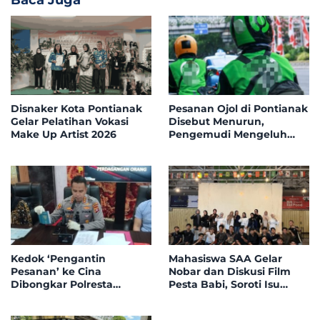
Disnaker Kota Pontianak
Pesanan Ojol di Pontianak
Gelar Pelatihan Vokasi
Disebut Menurun,
Make Up Artist 2026
Pengemudi Mengeluh
Penghasilan Tergerus
Kedok ‘Pengantin
Mahasiswa SAA Gelar
Pesanan’ ke Cina
Nobar dan Diskusi Film
Dibongkar Polresta
Pesta Babi, Soroti Isu
Pontianak, Ini Faktanya!
Kemanusiaan dan
Lingkungan Papua