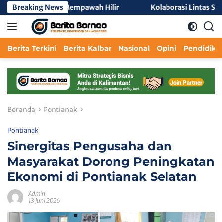
Langsung
Negeri 2 Mempawah Hilir
Breaking News
Kolaborasi Lintas Sektor Perk
ke
konten
Berita Terkini
Berita Kalbar
Nasional
Opini
Pendidika
Beranda
Pontianak
Pontianak
Sinergitas Pengusaha dan
Masyarakat Dorong Peningkatan
Ekonomi di Pontianak Selatan
Admin
13 Juni 2026