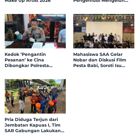
Make Up Artist 2026
Pengemudi Mengeluh
Penghasilan Tergerus
Kedok ‘Pengantin
Mahasiswa SAA Gelar
Pesanan’ ke Cina
Nobar dan Diskusi Film
Dibongkar Polresta
Pesta Babi, Soroti Isu
Pontianak, Ini Faktanya!
Kemanusiaan dan
Lingkungan Papua
Pria Diduga Terjun dari
Jembatan Kapuas I, Tim
SAR Gabungan Lakukan
Pencarian