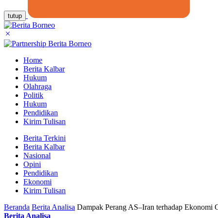
tutup
Home
Berita Kalbar
Hukum
Olahraga
Politik
Hukum
Pendidikan
Kirim Tulisan
Berita Terkini
Berita Kalbar
Nasional
Opini
Pendidikan
Ekonomi
Kirim Tulisan
Beranda
Berita Analisa
Dampak Perang AS–Iran terhadap Ekonomi Gl
Berita Analisa