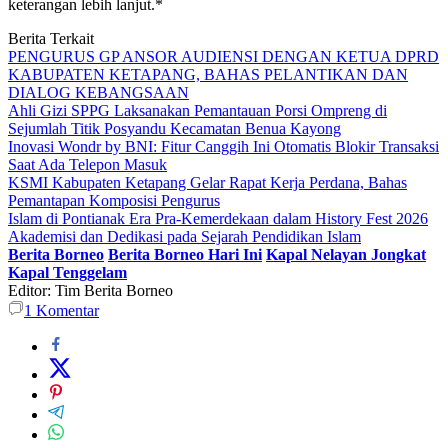
keterangan lebih lanjut.*
Berita Terkait
PENGURUS GP ANSOR AUDIENSI DENGAN KETUA DPRD
KABUPATEN KETAPANG, BAHAS PELANTIKAN DAN
DIALOG KEBANGSAAN
Ahli Gizi SPPG Laksanakan Pemantauan Porsi Ompreng di
Sejumlah Titik Posyandu Kecamatan Benua Kayong
Inovasi Wondr by BNI: Fitur Canggih Ini Otomatis Blokir Transaksi
Saat Ada Telepon Masuk
KSMI Kabupaten Ketapang Gelar Rapat Kerja Perdana, Bahas
Pemantapan Komposisi Pengurus
Islam di Pontianak Era Pra-Kemerdekaan dalam History Fest 2026
Akademisi dan Dedikasi pada Sejarah Pendidikan Islam
Berita Borneo
Berita Borneo Hari Ini
Kapal Nelayan Jongkat
Kapal Tenggelam
Editor: Tim Berita Borneo
1
Komentar