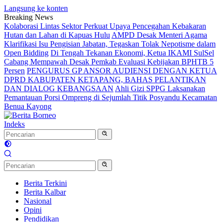
Langsung ke konten
Breaking News
Kolaborasi Lintas Sektor Perkuat Upaya Pencegahan Kebakaran
Hutan dan Lahan di Kapuas Hulu
AMPD Desak Menteri Agama
Klarifikasi Isu Pengisian Jabatan, Tegaskan Tolak Nepotisme dalam
Open Bidding
Di Tengah Tekanan Ekonomi, Ketua IKAMI SulSel
Cabang Mempawah Desak Pemkab Evaluasi Kebijakan BPHTB 5
Persen
PENGURUS GP ANSOR AUDIENSI DENGAN KETUA
DPRD KABUPATEN KETAPANG, BAHAS PELANTIKAN
DAN DIALOG KEBANGSAAN
Ahli Gizi SPPG Laksanakan
Pemantauan Porsi Ompreng di Sejumlah Titik Posyandu Kecamatan
Benua Kayong
Indeks
Berita Terkini
Berita Kalbar
Nasional
Opini
Pendidikan