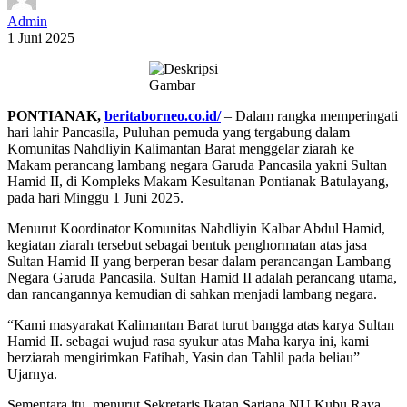
Admin
1 Juni 2025
PONTIANAK,
beritaborneo.co.id/
– Dalam rangka memperingati
hari lahir Pancasila, Puluhan pemuda yang tergabung dalam
Komunitas Nahdliyin Kalimantan Barat menggelar ziarah ke
Makam perancang lambang negara Garuda Pancasila yakni Sultan
Hamid II, di Kompleks Makam Kesultanan Pontianak Batulayang,
pada hari Minggu 1 Juni 2025.
Menurut Koordinator Komunitas Nahdliyin Kalbar Abdul Hamid,
kegiatan ziarah tersebut sebagai bentuk penghormatan atas jasa
Sultan Hamid II yang berperan besar dalam perancangan Lambang
Negara Garuda Pancasila. Sultan Hamid II adalah perancang utama,
dan rancangannya kemudian di sahkan menjadi lambang negara.
“Kami masyarakat Kalimantan Barat turut bangga atas karya Sultan
Hamid II. sebagai wujud rasa syukur atas Maha karya ini, kami
berziarah mengirimkan Fatihah, Yasin dan Tahlil pada beliau”
Ujarnya.
Sementara itu, menurut Sekretaris Ikatan Sarjana NU Kubu Raya