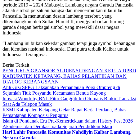
periode 2019 – 2024 Mubasyir, Lambang negara Garuda Pancasila
adalah simbol persatuan bangsa dan mencerminkan nilai-nilai
Pancasila. Ia menuturkan desain lambang tersebut, yang
dikembangkan oleh Sultan Hamid II, menggambarkan burung
garuda dengan berbagai simbol yang mewakili dasar negara
Indonesia.
“Lambang ini bukan sekedar gambar, tetapi juga symbol kebanggan
dan identitas nasional Indonesia. Dari putra terbaik Kalbar untuk
Indonesia” Terangnya.
Berita Terkait
PENGURUS GP ANSOR AUDIENSI DENGAN KETUA DPRD
KABUPATEN KETAPANG, BAHAS PELANTIKAN DAN
DIALOG KEBANGSAAN
Ahli Gizi SPPG Laksanakan Pemantauan Porsi Ompreng di
Sejumlah Titik Posyandu Kecamatan Benua Kayong
Inovasi Wondr by BNI: Fitur Canggih Ini Otomatis Blokir Transaksi
Saat Ada Telepon Masuk
KSMI Kabupaten Ketapang Gelar Rapat Kerja Perdana, Bahas
Pemantapan Komposisi Pengurus
Islam di Pontianak Era Pra-Kemerdekaan dalam History Fest 2026
Akademisi dan Dedikasi pada Sejarah Pendidikan Islam
Hari Lahir Pancasila
Komunitas Nahdliyin Kalbar
Lambang
Negara Garuda