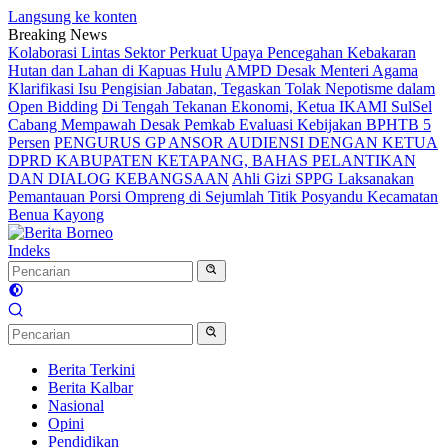
Langsung ke konten
Breaking News
Kolaborasi Lintas Sektor Perkuat Upaya Pencegahan Kebakaran
Hutan dan Lahan di Kapuas Hulu
AMPD Desak Menteri Agama
Klarifikasi Isu Pengisian Jabatan, Tegaskan Tolak Nepotisme dalam
Open Bidding
Di Tengah Tekanan Ekonomi, Ketua IKAMI SulSel
Cabang Mempawah Desak Pemkab Evaluasi Kebijakan BPHTB 5
Persen
PENGURUS GP ANSOR AUDIENSI DENGAN KETUA
DPRD KABUPATEN KETAPANG, BAHAS PELANTIKAN
DAN DIALOG KEBANGSAAN
Ahli Gizi SPPG Laksanakan
Pemantauan Porsi Ompreng di Sejumlah Titik Posyandu Kecamatan
Benua Kayong
Indeks
Berita Terkini
Berita Kalbar
Nasional
Opini
Pendidikan