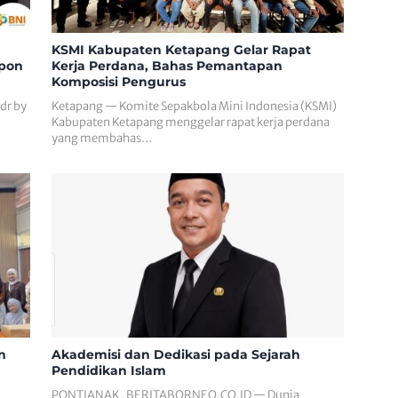
KSMI Kabupaten Ketapang Gelar Rapat
epon
Kerja Perdana, Bahas Pemantapan
Komposisi Pengurus
dr by
Ketapang — Komite Sepakbola Mini Indonesia (KSMI)
Kabupaten Ketapang menggelar rapat kerja perdana
yang membahas…
n
Akademisi dan Dedikasi pada Sejarah
Pendidikan Islam
PONTIANAK , BERITABORNEO.CO.ID — Dunia