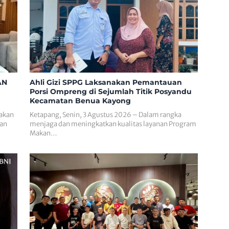
AN
Ahli Gizi SPPG Laksanakan Pemantauan
Porsi Ompreng di Sejumlah Titik Posyandu
Kecamatan Benua Kayong
rakan
Ketapang, Senin, 3 Agustus 2026 – Dalam rangka
gan
menjaga dan meningkatkan kualitas layanan Program
Makan…