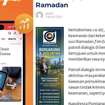
Ramadan
Admin
7 Maret 2025
beritaborneo.co.id/
keamanan dan keter
suci Ramadan,Tim E
patroli dialogis di be
bertujuan untuk mem
memberikan rasa ny
Patroli dialogis ini
aktivitas masyarakat
kawasan pemukiman. S
rawan tindak krimi
keamanan, seperti pe
Kapolresta Pontianak