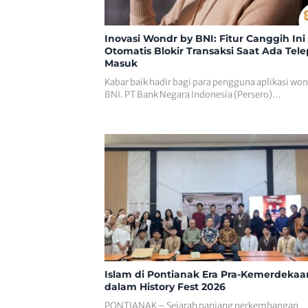
Inovasi Wondr by BNI: Fitur Canggih Ini
Otomatis Blokir Transaksi Saat Ada Tel
Masuk
Kabar baik hadir bagi para pengguna aplikasi won
BNI. PT Bank Negara Indonesia (Persero)…
Islam di Pontianak Era Pra-Kemerdekaa
dalam History Fest 2026
PONTIANAK – Sejarah panjang perkembangan