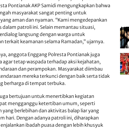
esta Pontianak AKP Samidi mengungkapkan bahwa
 tengah masyarakat sangat penting untuk
i yang aman dan nyaman. “Kami mengedepankan
dalam patroli ini. Selain memantau situasi,
erdialog langsung dengan warga untuk
 terkait keamanan selama Ramadan,” ujarnya.
ya, anggota Enggang Polresta Pontianak juga
agar tetap waspada terhadap aksi kejahatan,
kendaraan dan perampokan. Masyarakat diimbau
ndaraan mereka terkunci dengan baik serta tidak
 berharga di tempat terbuka.
ini juga bertujuan untuk menertibkan kegiatan
pat mengganggu ketertiban umum, seperti
yang berlebihan dan aktivitas balap liar yang
lam hari. Dengan adanya patroli ini, diharapkan
enjalankan ibadah puasa dengan lebih khusyuk