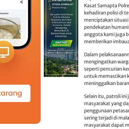
Kasat Samapta Polr
kehadiran polisi di
menciptakan situas
pendekatan humanis 
anggota kami juga b
memberikan imbauan
Dalam pelaksanaann
mengingatkan warga 
seperti pencurian 
untuk memastikan ke
meninggalkan barang
Selain itu, patroli 
masyarakat yang da
penggunaan petasan 
sering terjadi di ma
masyarakat dapat m