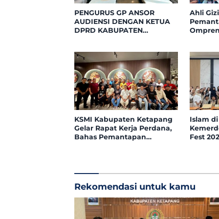
PENGURUS GP ANSOR
Ahli Gi
AUDIENSI DENGAN KETUA
Pemanta
DPRD KABUPATEN
Ompreng
KETAPANG, BAHAS
Posyan
PELANTIKAN DAN DIALOG
Benua 
KEBANGSAAN
KSMI Kabupaten Ketapang
Islam di
Gelar Rapat Kerja Perdana,
Kemerde
Bahas Pemantapan
Fest 20
Komposisi Pengurus
Rekomendasi untuk kamu