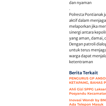
dan nyaman
.
Polresta Pontianak 
aktif dalam menjag
melaporkan jika me
sinergi antara kep
yang aman, damai, 
Dengan patroli dialo
untuk terus menjaga 
warga dapat menjal
ketentraman
Berita Terkait
PENGURUS GP ANSO
KETAPANG, BAHAS 
Ahli Gizi SPPG Laks
Posyandu Kecamata
Inovasi Wondr by BNI
Ada Telepon Masuk