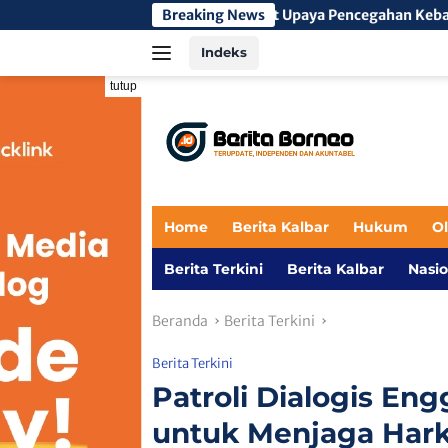
Langsung
s Sektor Perkuat Upaya Pencegahan Kebakaran Hutan dan Lahan d
Breaking News
ke
Indeks
konten
tutup
Home
Berita Kalbar
Hukum
O
Berita Terkini
Berita Kalbar
Nasio
Beranda
Berita Terkini
Berita Terkini
Patroli Dialogis En
untuk Menjaga Hark