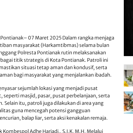
, Pontianak
– 07 Maret 2025 Dalam rangka menjaga
tiban masyarakat (Harkamtibmas) selama bulan
nggang Polresta Pontianak rutin melaksanakan
rbagai titik strategis di Kota Pontianak. Patroli ini
astikan situasi tetap aman dan kondusif, serta
aman bagi masyarakat yang menjalankan ibadah.
 menyasar sejumlah lokasi yang menjadi pusat
, seperti masjid, pasar, pusat perbelanjaan, serta
elain itu, patroli juga dilakukan di area yang
nalitas guna mencegah potensi gangguan
ncurian, balap liar, serta aksi kenakalan remaja.
 Kombespol Adhe Hariadi., S.I.K, M.H, Melalui