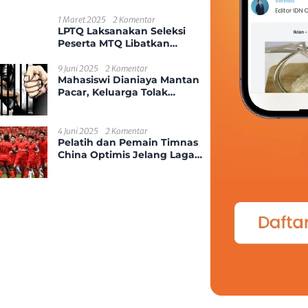
Kekerasan Seksual Anak
1 Maret 2025
2 Komentar
LPTQ Laksanakan Seleksi
Peserta MTQ Libatkan
Ponpes Dan Desa Se-
Kecamatan Sungai
9 Juni 2025
2 Komentar
Mahasiswi Dianiaya Mantan
Ambawang
Pacar, Keluarga Tolak
Damai
4 Juni 2025
2 Komentar
Pelatih dan Pemain Timnas
China Optimis Jelang Laga
Kontra Indonesia