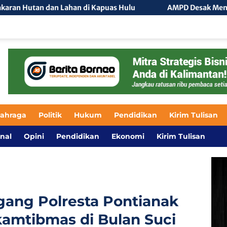
i Kapuas Hulu
AMPD Desak Menteri Agama Klarifikasi Is
lahraga
Politik
Hukum
Pendidikan
Kirim Tulisan
nal
Opini
Pendidikan
Ekonomi
Kirim Tulisan
ggang Polresta Pontianak
amtibmas di Bulan Suci