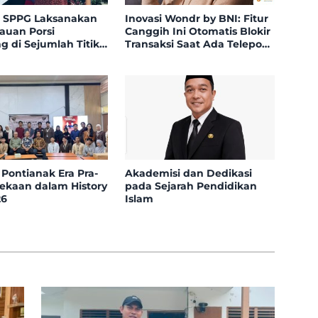
zi SPPG Laksanakan
Inovasi Wondr by BNI: Fitur
uan Porsi
Canggih Ini Otomatis Blokir
 di Sejumlah Titik
Transaksi Saat Ada Telepon
du Kecamatan
Masuk
Kayong
 Pontianak Era Pra-
Akademisi dan Dedikasi
kaan dalam History
pada Sejarah Pendidikan
26
Islam