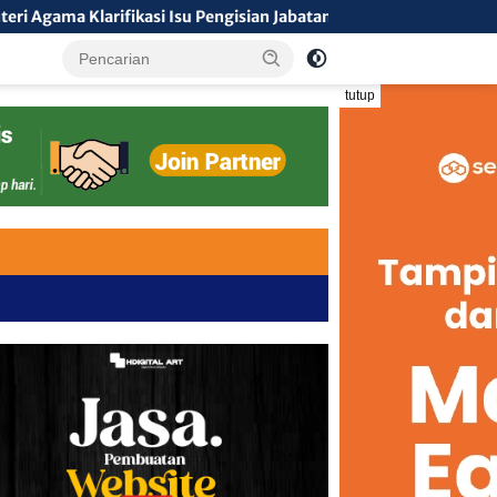
u Pengisian Jabatan, Tegaskan Tolak Nepotisme dalam Open Biddi
tutup