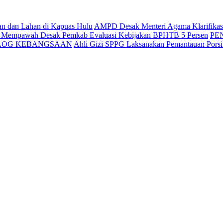
an dan Lahan di Kapuas Hulu
AMPD Desak Menteri Agama Klarifikasi 
g Mempawah Desak Pemkab Evaluasi Kebijakan BPHTB 5 Persen
PE
ALOG KEBANGSAAN
Ahli Gizi SPPG Laksanakan Pemantauan Pors