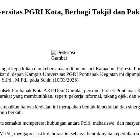
iversitas PGRI Kota, Berbagi Takjil dan P
 kepedulian dan kebersamaan di bulan suci Ramadan, Polresta Pont
akat di depan Kampus Universitas PGRI Pontianak Kegiatan ini dipimp
S.Pd., M.Pd., pada Senin (10/03/2025).
apolsek Pontianak Kota AKP Deni Gumilar, personel Polsek Pontianak K
yarakat yang membutuhkan, seperti pekerja informal, tukang ojek, da
ampaikan bahwa kegiatan ini merupakan bentuk kepedulian dan sinergi
nuh berkah.
ta semakin mempererat hubungan antara Polri, mahasiswa, dan masyarak
.Pd., mengapresiasi kolaborasi ini sebagai bentuk nyata kepedulian s