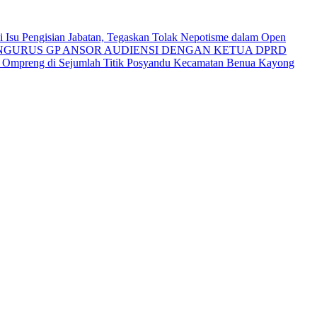
Isu Pengisian Jabatan, Tegaskan Tolak Nepotisme dalam Open
NGURUS GP ANSOR AUDIENSI DENGAN KETUA DPRD
i Ompreng di Sejumlah Titik Posyandu Kecamatan Benua Kayong