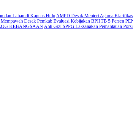
an dan Lahan di Kapuas Hulu
AMPD Desak Menteri Agama Klarifikasi 
g Mempawah Desak Pemkab Evaluasi Kebijakan BPHTB 5 Persen
PE
ALOG KEBANGSAAN
Ahli Gizi SPPG Laksanakan Pemantauan Pors