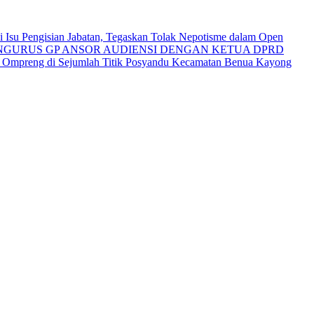
Isu Pengisian Jabatan, Tegaskan Tolak Nepotisme dalam Open
NGURUS GP ANSOR AUDIENSI DENGAN KETUA DPRD
i Ompreng di Sejumlah Titik Posyandu Kecamatan Benua Kayong