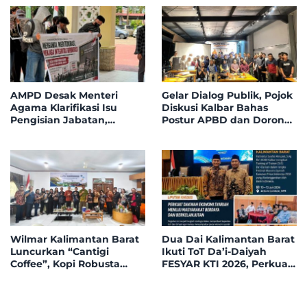
Tahun 2026, 32 Tim Bakal
Kapuas Hulu
Bersaing di Garuda Mini
Soccer
AMPD Desak Menteri
Gelar Dialog Publik, Pojok
Agama Klarifikasi Isu
Diskusi Kalbar Bahas
Pengisian Jabatan,
Postur APBD dan Dorong
Tegaskan Tolak
Peningkatan Dukungan
Nepotisme dalam Open
Fiskal dari Pemerintah
Bidding
Pusat
Wilmar Kalimantan Barat
Dua Dai Kalimantan Barat
Luncurkan “Cantigi
Ikuti ToT Da’i-Daiyah
Coffee”, Kopi Robusta
FESYAR KTI 2026, Perkuat
Petani Pahauman, di
Dakwah Ekonomi Syariah
Rakor Forum TSLP CSR
di Era Digital
Kabupaten Landak