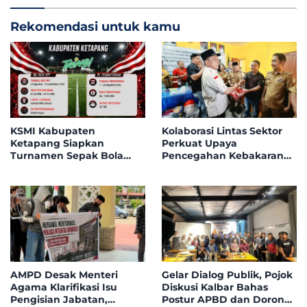
Rekomendasi untuk kamu
KSMI Kabupaten
Kolaborasi Lintas Sektor
Ketapang Siapkan
Perkuat Upaya
Turnamen Sepak Bola
Pencegahan Kebakaran
Mini Instansi & BUMN
Hutan dan Lahan di
Tahun 2026, 32 Tim Bakal
Kapuas Hulu
Bersaing di Garuda Mini
Soccer
AMPD Desak Menteri
Gelar Dialog Publik, Pojok
Agama Klarifikasi Isu
Diskusi Kalbar Bahas
Pengisian Jabatan,
Postur APBD dan Dorong