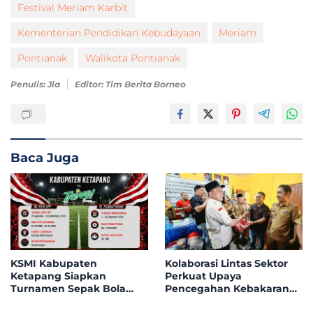
Festival Meriam Karbit
Kementerian Pendidikan Kebudayaan
Meriam
Pontianak
Walikota Pontianak
Penulis: Jla
Editor: Tim Berita Borneo
Baca Juga
KSMI Kabupaten
Kolaborasi Lintas Sektor
Ketapang Siapkan
Perkuat Upaya
Turnamen Sepak Bola
Pencegahan Kebakaran
Mini Instansi & BUMN
Hutan dan Lahan di