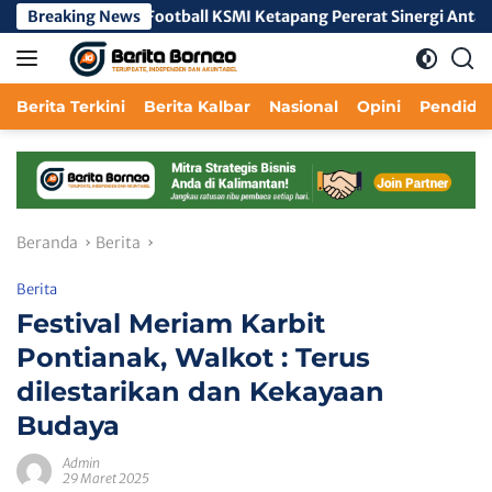
Langsung
tical Mini Football KSMI Ketapang Pererat Sinergi Antarinstansi
Breaking News
ke
konten
Berita Terkini
Berita Kalbar
Nasional
Opini
Pendidi
Beranda
Berita
Berita
Festival Meriam Karbit
Pontianak, Walkot : Terus
dilestarikan dan Kekayaan
Budaya
Admin
29 Maret 2025