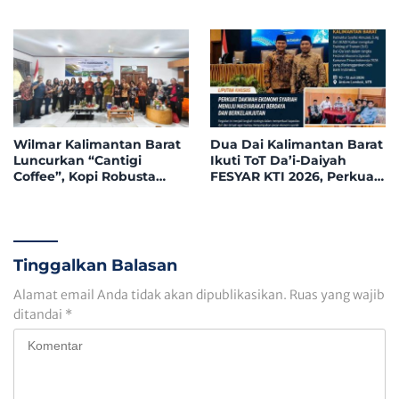
Tegaskan Tolak
Peningkatan Dukungan
Nepotisme dalam Open
Fiskal dari Pemerintah
Bidding
Pusat
Wilmar Kalimantan Barat
Dua Dai Kalimantan Barat
Luncurkan “Cantigi
Ikuti ToT Da’i-Daiyah
Coffee”, Kopi Robusta
FESYAR KTI 2026, Perkuat
Petani Pahauman, di
Dakwah Ekonomi Syariah
Rakor Forum TSLP CSR
di Era Digital
Kabupaten Landak
Tinggalkan Balasan
Alamat email Anda tidak akan dipublikasikan.
Ruas yang wajib
ditandai
*