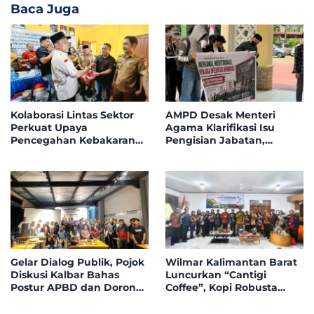
Baca Juga
Kolaborasi Lintas Sektor
AMPD Desak Menteri
Perkuat Upaya
Agama Klarifikasi Isu
Pencegahan Kebakaran
Pengisian Jabatan,
Hutan dan Lahan di
Tegaskan Tolak
Kapuas Hulu
Nepotisme dalam Open
Bidding
Gelar Dialog Publik, Pojok
Wilmar Kalimantan Barat
Diskusi Kalbar Bahas
Luncurkan “Cantigi
Postur APBD dan Dorong
Coffee”, Kopi Robusta
Peningkatan Dukungan
Petani Pahauman, di
Fiskal dari Pemerintah
Rakor Forum TSLP CSR