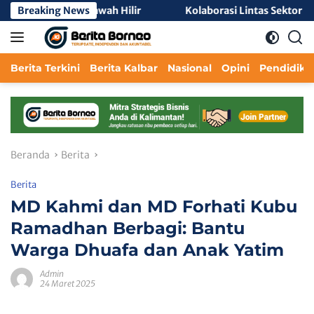
Langsung
eri 2 Mempawah Hilir
Breaking News
Kolaborasi Lintas Sektor Perkuat 
ke
konten
Berita Terkini
Berita Kalbar
Nasional
Opini
Pendidika
Beranda
Berita
Berita
MD Kahmi dan MD Forhati Kubu
Ramadhan Berbagi: Bantu
Warga Dhuafa dan Anak Yatim
Admin
24 Maret 2025