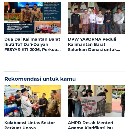
Pusat
Kabupaten Landak
Dua Dai Kalimantan Barat
DPW YAKORMA Peduli
Ikuti ToT Da’i-Daiyah
Kalimantan Barat
FESYAR KTI 2026, Perkuat
Salurkan Donasi untuk
Dakwah Ekonomi Syariah
Adek Hilmi, Penderita
di Era Digital
Tumor Ganas
Rekomendasi untuk kamu
Kolaborasi Lintas Sektor
AMPD Desak Menteri
Perkuat Upaya
Agama Klarifikasi Isu