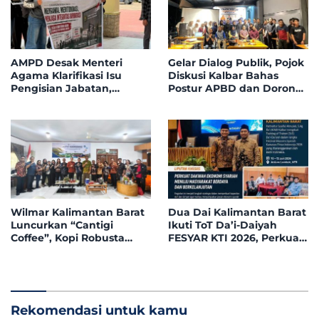
AMPD Desak Menteri
Gelar Dialog Publik, Pojok
Agama Klarifikasi Isu
Diskusi Kalbar Bahas
Pengisian Jabatan,
Postur APBD dan Dorong
Tegaskan Tolak
Peningkatan Dukungan
Nepotisme dalam Open
Fiskal dari Pemerintah
Bidding
Pusat
Wilmar Kalimantan Barat
Dua Dai Kalimantan Barat
Luncurkan “Cantigi
Ikuti ToT Da’i-Daiyah
Coffee”, Kopi Robusta
FESYAR KTI 2026, Perkuat
Petani Pahauman, di
Dakwah Ekonomi Syariah
Rakor Forum TSLP CSR
di Era Digital
Kabupaten Landak
Rekomendasi untuk kamu