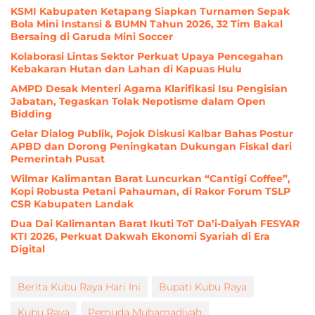
KSMI Kabupaten Ketapang Siapkan Turnamen Sepak
Bola Mini Instansi & BUMN Tahun 2026, 32 Tim Bakal
Bersaing di Garuda Mini Soccer
Kolaborasi Lintas Sektor Perkuat Upaya Pencegahan
Kebakaran Hutan dan Lahan di Kapuas Hulu
AMPD Desak Menteri Agama Klarifikasi Isu Pengisian
Jabatan, Tegaskan Tolak Nepotisme dalam Open
Bidding
Gelar Dialog Publik, Pojok Diskusi Kalbar Bahas Postur
APBD dan Dorong Peningkatan Dukungan Fiskal dari
Pemerintah Pusat
Wilmar Kalimantan Barat Luncurkan “Cantigi Coffee”,
Kopi Robusta Petani Pahauman, di Rakor Forum TSLP
CSR Kabupaten Landak
Dua Dai Kalimantan Barat Ikuti ToT Da’i-Daiyah FESYAR
KTI 2026, Perkuat Dakwah Ekonomi Syariah di Era
Digital
Berita Kubu Raya Hari Ini
Bupati Kubu Raya
Kubu Raya
Pemuda Muhamadiyah