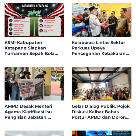
KSMI Kabupaten
Kolaborasi Lintas Sektor
Ketapang Siapkan
Perkuat Upaya
Turnamen Sepak Bola
Pencegahan Kebakaran
Mini Instansi & BUMN
Hutan dan Lahan di
Tahun 2026, 32 Tim Bakal
Kapuas Hulu
Bersaing di Garuda Mini
Soccer
AMPD Desak Menteri
Gelar Dialog Publik, Pojok
Agama Klarifikasi Isu
Diskusi Kalbar Bahas
Pengisian Jabatan,
Postur APBD dan Dorong
Tegaskan Tolak
Peningkatan Dukungan
Nepotisme dalam Open
Fiskal dari Pemerintah
Bidding
Pusat