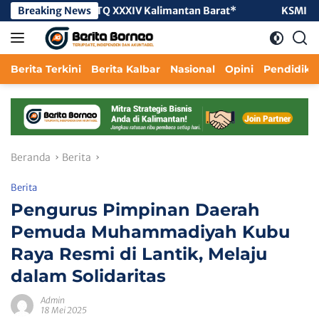
Langsung
l-Qur’an MTQ XXXIV Kalimantan Barat*
Breaking News
KSMI Kabupaten Ke
ke
konten
Berita Terkini
Berita Kalbar
Nasional
Opini
Pendidika
Beranda
Berita
Berita
Pengurus Pimpinan Daerah
Pemuda Muhammadiyah Kubu
Raya Resmi di Lantik, Melaju
dalam Solidaritas
Admin
18 Mei 2025