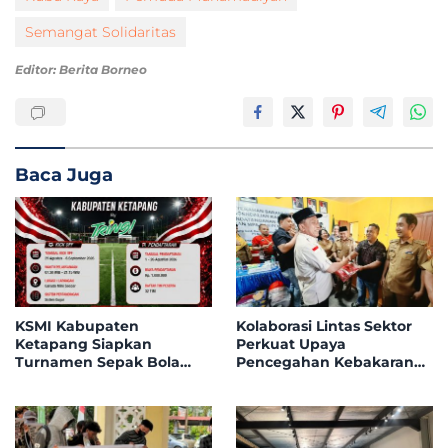
Semangat Solidaritas
Editor: Berita Borneo
Baca Juga
KSMI Kabupaten
Kolaborasi Lintas Sektor
Ketapang Siapkan
Perkuat Upaya
Turnamen Sepak Bola
Pencegahan Kebakaran
Mini Instansi & BUMN
Hutan dan Lahan di
Tahun 2026, 32 Tim Bakal
Kapuas Hulu
Bersaing di Garuda Mini
Soccer