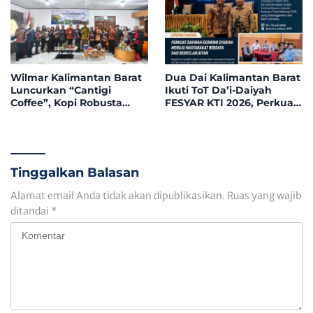
Wilmar Kalimantan Barat
Dua Dai Kalimantan Barat
Luncurkan “Cantigi
Ikuti ToT Da’i-Daiyah
Coffee”, Kopi Robusta
FESYAR KTI 2026, Perkuat
Petani Pahauman, di
Dakwah Ekonomi Syariah
Rakor Forum TSLP CSR
di Era Digital
Kabupaten Landak
Tinggalkan Balasan
Alamat email Anda tidak akan dipublikasikan.
Ruas yang wajib
ditandai
*