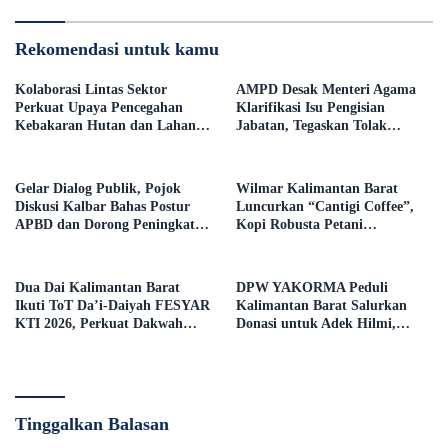
Rekomendasi untuk kamu
Kolaborasi Lintas Sektor
AMPD Desak Menteri Agama
Perkuat Upaya Pencegahan
Klarifikasi Isu Pengisian
Kebakaran Hutan dan Lahan di
Jabatan, Tegaskan Tolak
Kapuas Hulu
Nepotisme dalam Open Bidding
Gelar Dialog Publik, Pojok
Wilmar Kalimantan Barat
Diskusi Kalbar Bahas Postur
Luncurkan “Cantigi Coffee”,
APBD dan Dorong Peningkatan
Kopi Robusta Petani
Dukungan Fiskal dari
Pahauman, di Rakor Forum
Pemerintah Pusat
TSLP CSR Kabupaten Landak
Dua Dai Kalimantan Barat
DPW YAKORMA Peduli
Ikuti ToT Da’i-Daiyah FESYAR
Kalimantan Barat Salurkan
KTI 2026, Perkuat Dakwah
Donasi untuk Adek Hilmi,
Ekonomi Syariah di Era Digital
Penderita Tumor Ganas
Tinggalkan Balasan