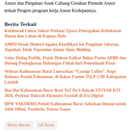
Ansor dan Pimpinan Anak Cabang Gerakan Pemuda Ansor
terkait Progres program kerja Ansor Kedepannya.
Berita Terkait
Kolaborasi Lintas Sektor Perkuat Upaya Pencegahan Kebakaran
Hutan dan Lahan di Kapuas Hulu
AMPD Desak Menteri Agama Klarifikasi Isu Pengisian Jabatan,
Tegaskan Tolak Nepotisme dalam Open Bidding
Gelar Dialog Publik, Pojok Diskusi Kalbar Bahas Postur APBD dan
Dorong Peningkatan Dukungan Fiskal dari Pemerintah Pusat
Wilmar Kalimantan Barat Luncurkan “Cantigi Coffee”, Kopi
Robusta Petani Pahauman, di Rakor Forum TSLP CSR Kabupaten
Landak
Dua Dai Kalimantan Barat Ikuti ToT Da’i-Daiyah FESYAR KTI
2026, Perkuat Dakwah Ekonomi Syariah di Era Digital
DPW YAKORMA Peduli Kalimantan Barat Salurkan Donasi untuk
Adek Hilmi, Penderita Tumor Ganas
Berita Borneo
GP Ansor