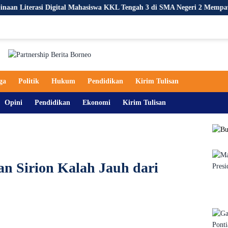
i Digital Mahasiswa KKL Tengah 3 di SMA Negeri 2 Mempawah Hilir
ga
Politik
Hukum
Pendidikan
Kirim Tulisan
Opini
Pendidikan
Ekonomi
Kirim Tulisan
an Sirion Kalah Jauh dari