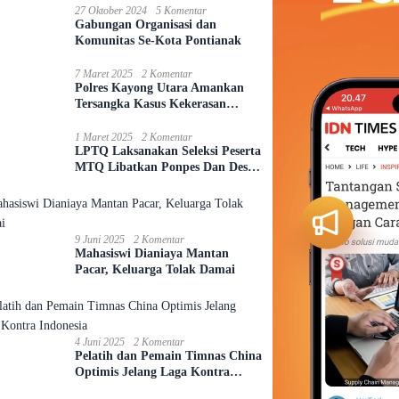
27 Oktober 2024
5 Komentar
Gabungan Organisasi dan
Komunitas Se-Kota Pontianak
7 Maret 2025
2 Komentar
Polres Kayong Utara Amankan
Tersangka Kasus Kekerasan
Seksual Anak
1 Maret 2025
2 Komentar
LPTQ Laksanakan Seleksi Peserta
MTQ Libatkan Ponpes Dan Desa
Se-Kecamatan Sungai Ambawang
9 Juni 2025
2 Komentar
Mahasiswi Dianiaya Mantan
Pacar, Keluarga Tolak Damai
4 Juni 2025
2 Komentar
Pelatih dan Pemain Timnas China
Optimis Jelang Laga Kontra
Indonesia