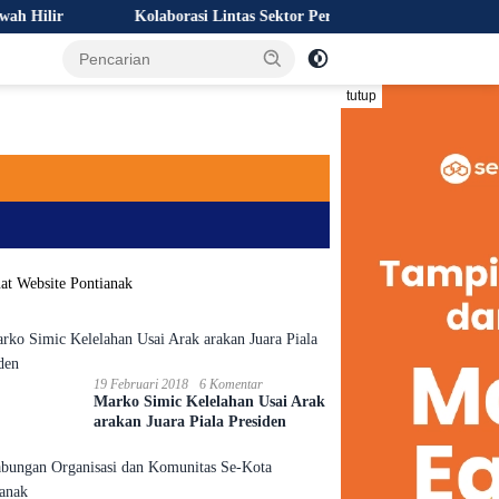
Kolaborasi Lintas Sektor Perkuat Upaya Pencegahan Kebakaran 
tutup
19 Februari 2018
6 Komentar
Marko Simic Kelelahan Usai Arak
arakan Juara Piala Presiden