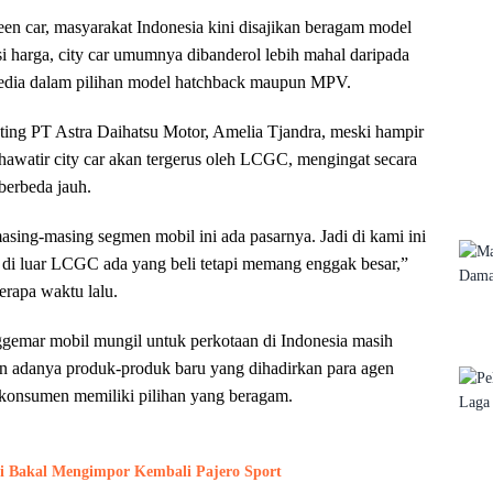
een car, masyarakat Indonesia kini disajikan beragam model
si harga, city car umumnya dibanderol lebih mahal daripada
sedia dalam pilihan model hatchback maupun MPV.
ing PT Astra Daihatsu Motor, Amelia Tjandra, meski hampir
khawatir city car akan tergerus oleh LCGC, mengingat secara
berbeda jauh.
sing-masing segmen mobil ini ada pasarnya. Jadi di kami ini
a di luar LCGC ada yang beli tetapi memang enggak besar,”
erapa waktu lalu.
nggemar mobil mungil untuk perkotaan di Indonesia masih
an adanya produk-produk baru yang dihadirkan para agen
onsumen memiliki pilihan yang beragam.
i Bakal Mengimpor Kembali Pajero Sport