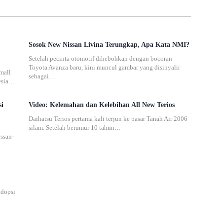
Sosok New Nissan Livina Terungkap, Apa Kata NMI?
Setelah pecinta otomotif dihebohkan dengan bocoran
Toyota Avanza baru, kini muncul gambar yang disinyalir
mall
sebagai…
esia…
si
Video: Kelemahan dan Kelebihan All New Terios
Daihatsu Terios pertama kali terjun ke pasar Tanah Air 2006
silam. Setelah berumur 10 tahun…
issan-
adopsi