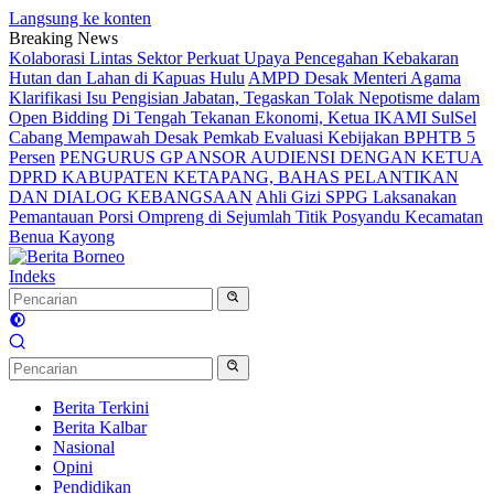
Langsung ke konten
Breaking News
Kolaborasi Lintas Sektor Perkuat Upaya Pencegahan Kebakaran
Hutan dan Lahan di Kapuas Hulu
AMPD Desak Menteri Agama
Klarifikasi Isu Pengisian Jabatan, Tegaskan Tolak Nepotisme dalam
Open Bidding
Di Tengah Tekanan Ekonomi, Ketua IKAMI SulSel
Cabang Mempawah Desak Pemkab Evaluasi Kebijakan BPHTB 5
Persen
PENGURUS GP ANSOR AUDIENSI DENGAN KETUA
DPRD KABUPATEN KETAPANG, BAHAS PELANTIKAN
DAN DIALOG KEBANGSAAN
Ahli Gizi SPPG Laksanakan
Pemantauan Porsi Ompreng di Sejumlah Titik Posyandu Kecamatan
Benua Kayong
Indeks
Berita Terkini
Berita Kalbar
Nasional
Opini
Pendidikan