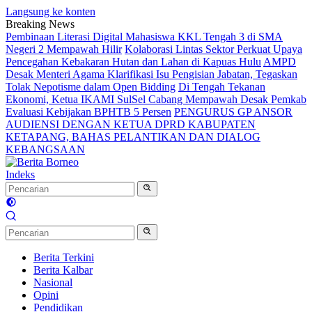
Langsung ke konten
Breaking News
Pembinaan Literasi Digital Mahasiswa KKL Tengah 3 di SMA
Negeri 2 Mempawah Hilir
Kolaborasi Lintas Sektor Perkuat Upaya
Pencegahan Kebakaran Hutan dan Lahan di Kapuas Hulu
AMPD
Desak Menteri Agama Klarifikasi Isu Pengisian Jabatan, Tegaskan
Tolak Nepotisme dalam Open Bidding
Di Tengah Tekanan
Ekonomi, Ketua IKAMI SulSel Cabang Mempawah Desak Pemkab
Evaluasi Kebijakan BPHTB 5 Persen
PENGURUS GP ANSOR
AUDIENSI DENGAN KETUA DPRD KABUPATEN
KETAPANG, BAHAS PELANTIKAN DAN DIALOG
KEBANGSAAN
Indeks
Berita Terkini
Berita Kalbar
Nasional
Opini
Pendidikan