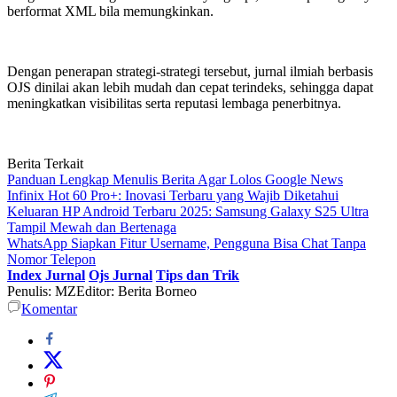
berformat XML bila memungkinkan.
Dengan penerapan strategi-strategi tersebut, jurnal ilmiah berbasis
OJS dinilai akan lebih mudah dan cepat terindeks, sehingga dapat
meningkatkan visibilitas serta reputasi lembaga penerbitnya.
Berita Terkait
Panduan Lengkap Menulis Berita Agar Lolos Google News
Infinix Hot 60 Pro+: Inovasi Terbaru yang Wajib Diketahui
Keluaran HP Android Terbaru 2025: Samsung Galaxy S25 Ultra
Tampil Mewah dan Bertenaga
WhatsApp Siapkan Fitur Username, Pengguna Bisa Chat Tanpa
Nomor Telepon
Index Jurnal
Ojs Jurnal
Tips dan Trik
Penulis: MZ
Editor: Berita Borneo
Komentar