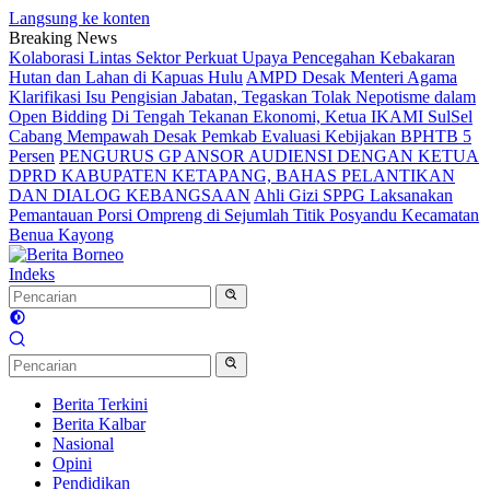
Langsung ke konten
Breaking News
Kolaborasi Lintas Sektor Perkuat Upaya Pencegahan Kebakaran
Hutan dan Lahan di Kapuas Hulu
AMPD Desak Menteri Agama
Klarifikasi Isu Pengisian Jabatan, Tegaskan Tolak Nepotisme dalam
Open Bidding
Di Tengah Tekanan Ekonomi, Ketua IKAMI SulSel
Cabang Mempawah Desak Pemkab Evaluasi Kebijakan BPHTB 5
Persen
PENGURUS GP ANSOR AUDIENSI DENGAN KETUA
DPRD KABUPATEN KETAPANG, BAHAS PELANTIKAN
DAN DIALOG KEBANGSAAN
Ahli Gizi SPPG Laksanakan
Pemantauan Porsi Ompreng di Sejumlah Titik Posyandu Kecamatan
Benua Kayong
Indeks
Berita Terkini
Berita Kalbar
Nasional
Opini
Pendidikan