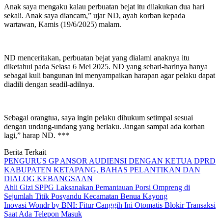
Anak saya mengaku kalau perbuatan bejat itu dilakukan dua hari
sekali. Anak saya diancam,” ujar ND, ayah korban kepada
wartawan, Kamis (19/6/2025) malam.
ND menceritakan, perbuatan bejat yang dialami anaknya itu
diketahui pada Selasa 6 Mei 2025. ND yang sehari-harinya hanya
sebagai kuli bangunan ini menyampaikan harapan agar pelaku dapat
diadili dengan seadil-adilnya.
Sebagai orangtua, saya ingin pelaku dihukum setimpal sesuai
dengan undang-undang yang berlaku. Jangan sampai ada korban
lagi,” harap ND. ***
Berita Terkait
PENGURUS GP ANSOR AUDIENSI DENGAN KETUA DPRD
KABUPATEN KETAPANG, BAHAS PELANTIKAN DAN
DIALOG KEBANGSAAN
Ahli Gizi SPPG Laksanakan Pemantauan Porsi Ompreng di
Sejumlah Titik Posyandu Kecamatan Benua Kayong
Inovasi Wondr by BNI: Fitur Canggih Ini Otomatis Blokir Transaksi
Saat Ada Telepon Masuk