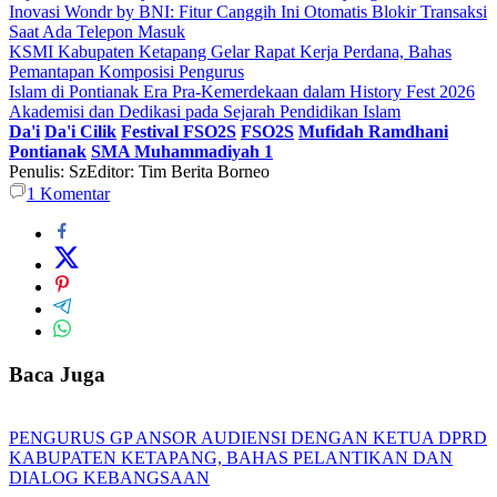
Inovasi Wondr by BNI: Fitur Canggih Ini Otomatis Blokir Transaksi
Saat Ada Telepon Masuk
KSMI Kabupaten Ketapang Gelar Rapat Kerja Perdana, Bahas
Pemantapan Komposisi Pengurus
Islam di Pontianak Era Pra-Kemerdekaan dalam History Fest 2026
Akademisi dan Dedikasi pada Sejarah Pendidikan Islam
Da'i
Da'i Cilik
Festival FSO2S
FSO2S
Mufidah Ramdhani
Pontianak
SMA Muhammadiyah 1
Penulis: Sz
Editor: Tim Berita Borneo
1
Komentar
Baca Juga
PENGURUS GP ANSOR AUDIENSI DENGAN KETUA DPRD
KABUPATEN KETAPANG, BAHAS PELANTIKAN DAN
DIALOG KEBANGSAAN