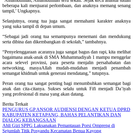
“Alhamdulillah, Alhamdulillah seru sekali. Sejak kecil ananda sudah
beberapa kali menjuarai perlombaan, dan anaknya memang senang
tampil,’ Ungkapnya.
Selanjutnya, orang tua juga sangat memahami karakter anaknya
yang suka tampil di depan umum.
“Sebagai jadi orang tua semampunya menemani dan mendukung
serta dibina dan dikembangkan di sekolah,” tambahnya.
“Penyelenggaraan acaranya juga sangat bagus dan rapi, kita melihat
bagaimana anak-anak di SMA Muhammadiyah 1 mampu menggelar
acara selevel provinsi, para peserta menjalin persahabatan dan
networking, masyaAllah mudah-mudahan menjadi penambah
semangat khidmah untuk generasi mendatang,” tutupnya.
Peran orang tua sangat penting bagi menumbuhkan semangat bagi
anak dan cita-citanya. Sukses selalu untuk Fifi menjadi Da’iyah
yang profesional di masa yang akan datang.
Berita Terkait
PENGURUS GP ANSOR AUDIENSI DENGAN KETUA DPRD
KABUPATEN KETAPANG, BAHAS PELANTIKAN DAN
DIALOG KEBANGSAAN
Ahli Gizi SPPG Laksanakan Pemantauan Porsi Ompreng di
Sejumlah Titik Posyandu Kecamatan Benua Kayong