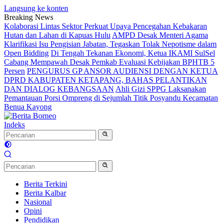
Langsung ke konten
Breaking News
Kolaborasi Lintas Sektor Perkuat Upaya Pencegahan Kebakaran
Hutan dan Lahan di Kapuas Hulu
AMPD Desak Menteri Agama
Klarifikasi Isu Pengisian Jabatan, Tegaskan Tolak Nepotisme dalam
Open Bidding
Di Tengah Tekanan Ekonomi, Ketua IKAMI SulSel
Cabang Mempawah Desak Pemkab Evaluasi Kebijakan BPHTB 5
Persen
PENGURUS GP ANSOR AUDIENSI DENGAN KETUA
DPRD KABUPATEN KETAPANG, BAHAS PELANTIKAN
DAN DIALOG KEBANGSAAN
Ahli Gizi SPPG Laksanakan
Pemantauan Porsi Ompreng di Sejumlah Titik Posyandu Kecamatan
Benua Kayong
Indeks
Berita Terkini
Berita Kalbar
Nasional
Opini
Pendidikan