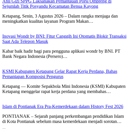
Ahli Gizi SPPG Laksanakan Pemantauan Porsi Ompreng di
Sejumlah Titik Posyandu Kecamatan Benua Kayong
Ketapang, Senin, 3 Agustus 2026 – Dalam rangka menjaga dan
meningkatkan kualitas layanan Program Makan…
Inovasi Wondr by BNI: Fitur Canggih Ini Otomatis Blokir Transaksi
Saat Ada Telepon Masuk
Kabar baik hadir bagi para pengguna aplikasi wondr by BNI. PT
Bank Negara Indonesia (Persero)…
KSMI Kabupaten Ketapang Gelar Rapat Kerja Perdana, Bahas
Pemantapan Komposisi Pengurus
Ketapang — Komite Sepakbola Mini Indonesia (KSMI) Kabupaten
Ketapang menggelar rapat kerja perdana yang membahas…
Islam di Pontianak Era Pra-Kemerdekaan dalam History Fest 2026
PONTIANAK – Sejarah panjang perkembangan pendidikan Islam
di Kota Pontianak sebelum masa kemerdekaan menjadi sorotan…