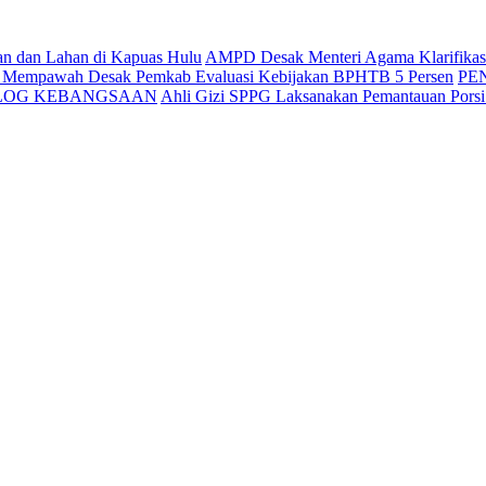
an dan Lahan di Kapuas Hulu
AMPD Desak Menteri Agama Klarifikasi 
g Mempawah Desak Pemkab Evaluasi Kebijakan BPHTB 5 Persen
PE
ALOG KEBANGSAAN
Ahli Gizi SPPG Laksanakan Pemantauan Pors