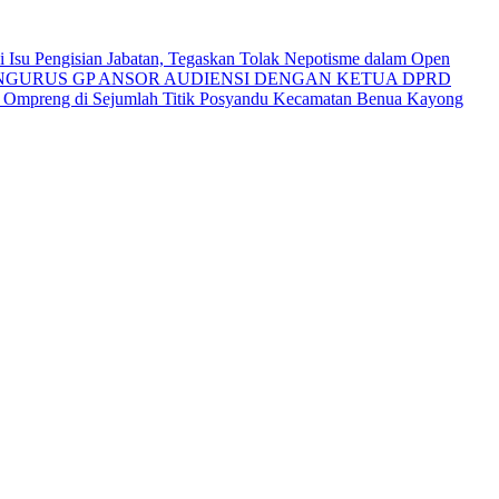
Isu Pengisian Jabatan, Tegaskan Tolak Nepotisme dalam Open
NGURUS GP ANSOR AUDIENSI DENGAN KETUA DPRD
i Ompreng di Sejumlah Titik Posyandu Kecamatan Benua Kayong