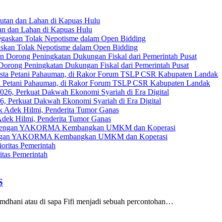
an dan Lahan di Kapuas Hulu
askan Tolak Nepotisme dalam Open Bidding
Dorong Peningkatan Dukungan Fiskal dari Pemerintah Pusat
ta Petani Pahauman, di Rakor Forum TSLP CSR Kabupaten Landak
, Perkuat Dakwah Ekonomi Syariah di Era Digital
ek Hilmi, Penderita Tumor Ganas
gi dengan YAKORMA Kembangkan UMKM dan Koperasi
tas Pemerintah
S
dhani atau di sapa Fifi menjadi sebuah percontohan…