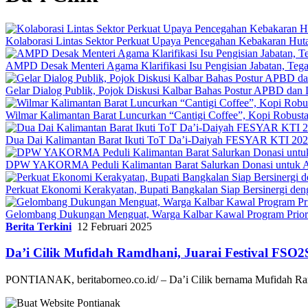
Kolaborasi Lintas Sektor Perkuat Upaya Pencegahan Kebakaran Hut
AMPD Desak Menteri Agama Klarifikasi Isu Pengisian Jabatan, Teg
Gelar Dialog Publik, Pojok Diskusi Kalbar Bahas Postur APBD dan 
Wilmar Kalimantan Barat Luncurkan “Cantigi Coffee”, Kopi Robus
Dua Dai Kalimantan Barat Ikuti ToT Da’i-Daiyah FESYAR KTI 2026
DPW YAKORMA Peduli Kalimantan Barat Salurkan Donasi untuk Ad
Perkuat Ekonomi Kerakyatan, Bupati Bangkalan Siap Bersiner
Gelombang Dukungan Menguat, Warga Kalbar Kawal Program Priori
Berita Terkini
12 Februari 2025
Da’i Cilik Mufidah Ramdhani, Juarai Festival FSO2
PONTIANAK, beritaborneo.co.id/ – Da’i Cilik bernama Mufidah Ram