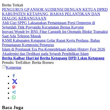
Berita Terkait
PENGURUS GP ANSOR AUDIENSI DENGAN KETUA DPRD
KABUPATEN KETAPANG, BAHAS PELANTIKAN DAN
DIALOG KEBANGSAAN
Ahli Gizi SPPG Laksanakan Pemantauan Porsi Ompreng di
Sejumlah Titik Posyandu Kecamatan Benua Kayong
Inovasi Wondr by BNI: Fitur Canggih Ini Otomatis Blokir Transaksi
Saat Ada Telepon Masuk
KSMI Kabupaten Ketapang Gelar Rapat Kerja Perdana, Bahas
Pemantapan Komposisi Pengurus
Islam di Pontianak Era Pra-Kemerdekaan dalam History Fest 2026
Akademisi dan Dedikasi pada Sejarah Pendidikan Islam
Berita Kalbar Hari ini
Berita Ketapang
DPD Lskm Ketapang
Penulis: Tre
Editor: Berita Borneo
Komentar
Baca Juga