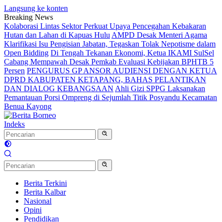
Langsung ke konten
Breaking News
Kolaborasi Lintas Sektor Perkuat Upaya Pencegahan Kebakaran
Hutan dan Lahan di Kapuas Hulu
AMPD Desak Menteri Agama
Klarifikasi Isu Pengisian Jabatan, Tegaskan Tolak Nepotisme dalam
Open Bidding
Di Tengah Tekanan Ekonomi, Ketua IKAMI SulSel
Cabang Mempawah Desak Pemkab Evaluasi Kebijakan BPHTB 5
Persen
PENGURUS GP ANSOR AUDIENSI DENGAN KETUA
DPRD KABUPATEN KETAPANG, BAHAS PELANTIKAN
DAN DIALOG KEBANGSAAN
Ahli Gizi SPPG Laksanakan
Pemantauan Porsi Ompreng di Sejumlah Titik Posyandu Kecamatan
Benua Kayong
Indeks
Berita Terkini
Berita Kalbar
Nasional
Opini
Pendidikan