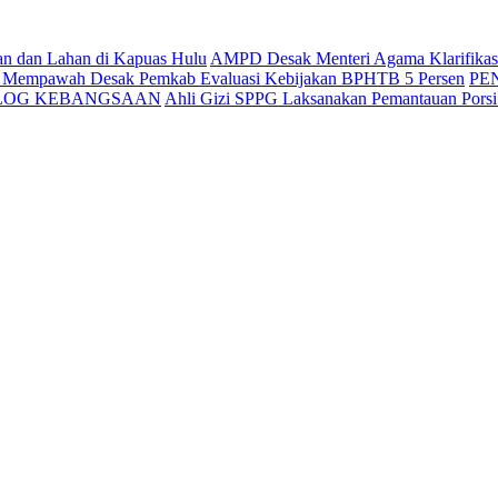
an dan Lahan di Kapuas Hulu
AMPD Desak Menteri Agama Klarifikasi 
g Mempawah Desak Pemkab Evaluasi Kebijakan BPHTB 5 Persen
PE
ALOG KEBANGSAAN
Ahli Gizi SPPG Laksanakan Pemantauan Pors