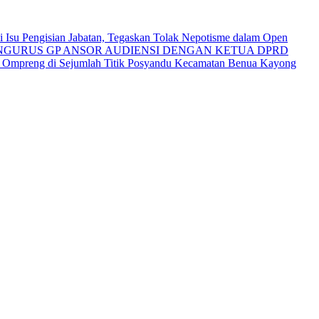
Isu Pengisian Jabatan, Tegaskan Tolak Nepotisme dalam Open
NGURUS GP ANSOR AUDIENSI DENGAN KETUA DPRD
i Ompreng di Sejumlah Titik Posyandu Kecamatan Benua Kayong