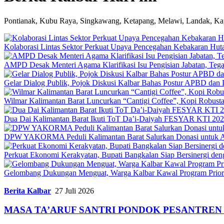
Pontianak, Kubu Raya, Singkawang, Ketapang, Melawi, Landak, Ka
Kolaborasi Lintas Sektor Perkuat Upaya Pencegahan Kebakaran Hut
AMPD Desak Menteri Agama Klarifikasi Isu Pengisian Jabatan, Teg
Gelar Dialog Publik, Pojok Diskusi Kalbar Bahas Postur APBD dan 
Wilmar Kalimantan Barat Luncurkan “Cantigi Coffee”, Kopi Robus
Dua Dai Kalimantan Barat Ikuti ToT Da’i-Daiyah FESYAR KTI 2026
DPW YAKORMA Peduli Kalimantan Barat Salurkan Donasi untuk Ad
Perkuat Ekonomi Kerakyatan, Bupati Bangkalan Siap Bersiner
Gelombang Dukungan Menguat, Warga Kalbar Kawal Program Priori
Berita Kalbar
27 Juli 2026
MASA TA’ARUF SANTRI PONDOK PESANTREN 