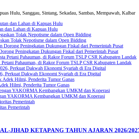
puas Hulu, Sanggau, Sintang, Sekadau, Sambas, Mempawah, Kalbar
an dan Lahan di Kapuas Hulu
askan Tolak Nepotisme dalam Open Bidding
Dorong Peningkatan Dukungan Fiskal dari Pemerintah Pusat
ta Petani Pahauman, di Rakor Forum TSLP CSR Kabupaten Landak
, Perkuat Dakwah Ekonomi Syariah di Era Digital
ek Hilmi, Penderita Tumor Ganas
gi dengan YAKORMA Kembangkan UMKM dan Koperasi
tas Pemerintah
AL-JIHAD KETAPANG TAHUN AJARAN 2026/202