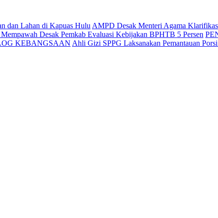
an dan Lahan di Kapuas Hulu
AMPD Desak Menteri Agama Klarifikasi 
g Mempawah Desak Pemkab Evaluasi Kebijakan BPHTB 5 Persen
PE
ALOG KEBANGSAAN
Ahli Gizi SPPG Laksanakan Pemantauan Pors