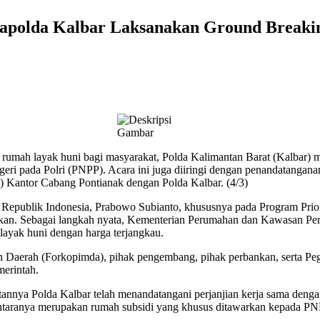
apolda Kalbar Laksanakan Ground Breakin
mah layak huni bagi masyarakat, Polda Kalimantan Barat (Kalbar) me
ri pada Polri (PNPP). Acara ini juga diiringi dengan penandatangana
o) Kantor Cabang Pontianak dengan Polda Kalbar. (4/3)
en Republik Indonesia, Prabowo Subianto, khususnya pada Program Pri
tuhkan. Sebagai langkah nyata, Kementerian Perumahan dan Kawasan 
ayak huni dengan harga terjangkau.
nan Daerah (Forkopimda), pihak pengembang, pihak perbankan, serta Peg
erintah.
tannya Polda Kalbar telah menandatangani perjanjian kerja sama den
antaranya merupakan rumah subsidi yang khusus ditawarkan kepada PN