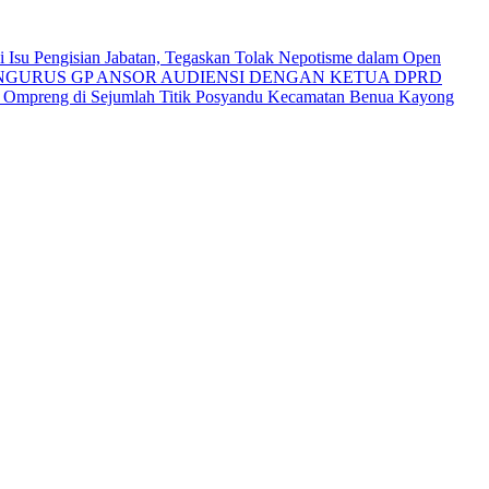
Isu Pengisian Jabatan, Tegaskan Tolak Nepotisme dalam Open
NGURUS GP ANSOR AUDIENSI DENGAN KETUA DPRD
i Ompreng di Sejumlah Titik Posyandu Kecamatan Benua Kayong