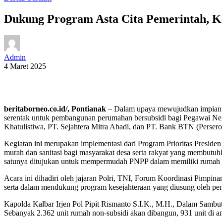
Dukung Program Asta Cita Pemerintah, K
Admin
4 Maret 2025
beritaborneo.co.id/, Pontianak
– Dalam upaya mewujudkan impian ru
serentak untuk pembangunan perumahan bersubsidi bagi Pegawai Nege
Khatulistiwa, PT. Sejahtera Mitra Abadi, dan PT. Bank BTN (Perser
Kegiatan ini merupakan implementasi dari Program Prioritas Presid
murah dan sanitasi bagi masyarakat desa serta rakyat yang membu
satunya ditujukan untuk mempermudah PNPP dalam memiliki rumah l
Acara ini dihadiri oleh jajaran Polri, TNI, Forum Koordinasi Pimpi
serta dalam mendukung program kesejahteraan yang diusung oleh pem
Kapolda Kalbar Irjen Pol Pipit Rismanto S.I.K., M.H., Dalam Sambu
Sebanyak 2.362 unit rumah non-subsidi akan dibangun, 931 unit di 