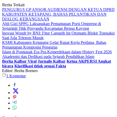
Berita Terkait
PENGURUS GP ANSOR AUDIENSI DENGAN KETUA DPRD
KABUPATEN KETAPANG, BAHAS PELANTIKAN DAN
DIALOG KEBANGSAAN
Ahli Gizi SPPG Laksanakan Pemantauan Porsi Ompreng di
Sejumlah Titik Posyandu Kecamatan Benua Kayong
Inovasi Wondr by BNI: Fitur Canggih Ini Otomatis Blokir Transaksi
Saat Ada Telepon Masuk
KSMI Kabupaten Ketapang Gelar Rapat Kerja Perdana, Bahas
Pemantapan Komposisi Pengurus
Islam di Pontianak Era Pra-Kemerdekaan dalam History Fest 2026
Akademisi dan Dedikasi pada Sejarah Pendidikan Islam
Berita Kalbar Viral
Jurnalis Kalbar
Ketua AKPERSI Angkat
bicara
Klarifikasi tidak sesuai Fakta
Editor: Berita Borneo
1
Komentar