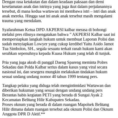
Dengan rasa ketakutan dan dalam keadaan paksaan dan demi
keselamatan anak dan istrinya yang juga ikut dalam perjalanannya
tersebut, di mana kedua wartawan ini membawa istri – istri dan anak
anak mereka. Hingga saat ini anak anak tersebut masih mengalami
trauma yang mendalam.
Syafarahman Ketua DPD AKPERSI kalbar merasa di bohongi
melalui pres rilisnya mengatakan bahwa ” AKPERSI Kalbar saat ini
mempersiapkan langkah hukum untuk membuat Laporan Polisi dan
sudah menyiapkan Lowyer yang cukup kredibel Yaitu Asido Jamot
Tua Simbolon, SH., segala sesuatu terkait ranah hukum kami akan
serahkan sepenuhnya kepada Kuasa Hukum yang telah di tunjuk.
Pria yang juga akrab di panggil Daeng Spareng meminta Polres
Sekadau dan Polda Kalbar serius dalam kasus yang viral secara
nasional ini, dan sesegera mungkin melakukan tindakan hukum
sesuai undang undang nomor 40 tahun 1999 tentang pers.
Tangkap pelaku yang diduga telah mengintimidasi Wartawan dan
diberikan hukuman yang sesuai dengan undang undang pers
Berantas habis kegiatan PETI yang berada di Sungai Ayak 2
Kecamatan Belitang Hilir Kabupaten Sekadau.
Proses oknum yang berada di dalam ruangan Mapolsek Belitang
Hilir dimana dalam ruangan tersebut ada oknum Polisi dan Oknum
Anggota DPR D Aktif.**