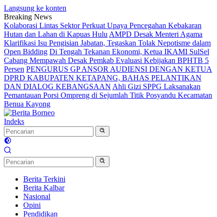
Langsung ke konten
Breaking News
Kolaborasi Lintas Sektor Perkuat Upaya Pencegahan Kebakaran
Hutan dan Lahan di Kapuas Hulu
AMPD Desak Menteri Agama
Klarifikasi Isu Pengisian Jabatan, Tegaskan Tolak Nepotisme dalam
Open Bidding
Di Tengah Tekanan Ekonomi, Ketua IKAMI SulSel
Cabang Mempawah Desak Pemkab Evaluasi Kebijakan BPHTB 5
Persen
PENGURUS GP ANSOR AUDIENSI DENGAN KETUA
DPRD KABUPATEN KETAPANG, BAHAS PELANTIKAN
DAN DIALOG KEBANGSAAN
Ahli Gizi SPPG Laksanakan
Pemantauan Porsi Ompreng di Sejumlah Titik Posyandu Kecamatan
Benua Kayong
Indeks
Berita Terkini
Berita Kalbar
Nasional
Opini
Pendidikan