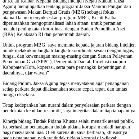
di Kejati Kalbar. Kepada Bidang Intelijen Kejati Kalbar, Jaksa
Agung mengingatkan tentang program Jaksa Mandiri Pangan dan
pengawasan Makan Bergizi Gratis (MBG) sebagai fokus
utama.Dalam menyukseskan program MBG, Kejati Kalbar
diperintahkan mengoptimalisasi lahan sitaan untuk pertanian
melalui peningkatan koordinasi dengan Badan Pemulihan Aset
(BPA) Kejaksaan RI dan pemerintah daerah.
Untuk program MBG, saya meminta kepada jajaran bidang Intelijen
untuk melakukan langkah-langkah koordinatif sesuai dengan tugas,
fungsi, dan kewenangan masing-masing dengan Satuan Pelayanan
Pemenuhan Gizi (SPPG), Pemerintah Daerah Provinsi maupun
Kabupaten/Kota, koperasi, serta para pemangku kepentingan di
daerahnya, ujar wayan”
Bidang Pidum, Jaksa Agung tegas menyatakan agar penanganan
setiap perkara dapat dilaksanakan secara cepat, tepat, dan tuntas
hingga eksekusi.
Tetap kedepankan hati nurani dalam penyelesaian perkara dengan
pendekatan keadilan restoratif, jaga integritas dalam tiap tahapannya.
Kinerja bidang Tindak Pidana Khusus selalu menarik atensi publik.
Keberhasilan penanganan tindak pidana korupsi menjadi harapan
bagi masyarakat luas. Oleh karena itu saya berharap, khususnya
pada penanganan perkara tindak pidana korupsi di wilayah