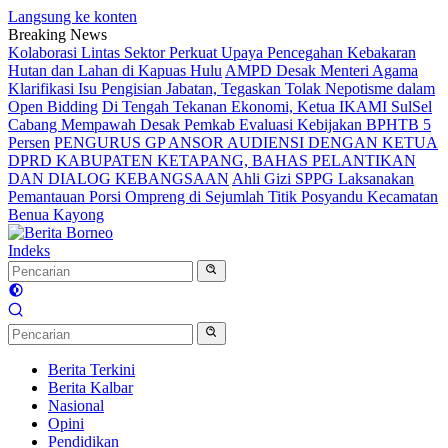
Langsung ke konten
Breaking News
Kolaborasi Lintas Sektor Perkuat Upaya Pencegahan Kebakaran
Hutan dan Lahan di Kapuas Hulu
AMPD Desak Menteri Agama
Klarifikasi Isu Pengisian Jabatan, Tegaskan Tolak Nepotisme dalam
Open Bidding
Di Tengah Tekanan Ekonomi, Ketua IKAMI SulSel
Cabang Mempawah Desak Pemkab Evaluasi Kebijakan BPHTB 5
Persen
PENGURUS GP ANSOR AUDIENSI DENGAN KETUA
DPRD KABUPATEN KETAPANG, BAHAS PELANTIKAN
DAN DIALOG KEBANGSAAN
Ahli Gizi SPPG Laksanakan
Pemantauan Porsi Ompreng di Sejumlah Titik Posyandu Kecamatan
Benua Kayong
Indeks
Berita Terkini
Berita Kalbar
Nasional
Opini
Pendidikan