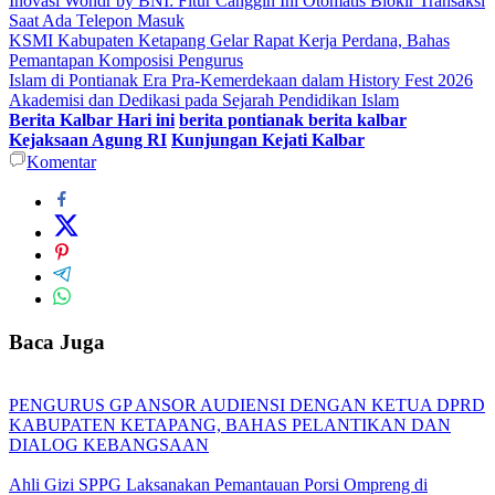
Inovasi Wondr by BNI: Fitur Canggih Ini Otomatis Blokir Transaksi
Saat Ada Telepon Masuk
KSMI Kabupaten Ketapang Gelar Rapat Kerja Perdana, Bahas
Pemantapan Komposisi Pengurus
Islam di Pontianak Era Pra-Kemerdekaan dalam History Fest 2026
Akademisi dan Dedikasi pada Sejarah Pendidikan Islam
Berita Kalbar Hari ini
berita pontianak berita kalbar
Kejaksaan Agung RI
Kunjungan Kejati Kalbar
Komentar
Baca Juga
PENGURUS GP ANSOR AUDIENSI DENGAN KETUA DPRD
KABUPATEN KETAPANG, BAHAS PELANTIKAN DAN
DIALOG KEBANGSAAN
Ahli Gizi SPPG Laksanakan Pemantauan Porsi Ompreng di