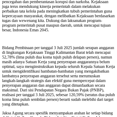
pencegahan dan pemberantasan korupsi dan narkoba. Kejaksaan
juga terus mendukung kinerja pemerintah dalam melakukan
perbaikan tata kelola pada meningkatkan tubuh pemerintahan guna
kepercayaan masyarakat, dengan melibatkan Kejaksaan berdasarkan
tugas dan wewenang kita. Dukung dan laksanakan program-
program pemerintah pusat maupun daerah, untuk mencapai tujuan
besar, Indonesia Emas 2045.
Bidang Pembinaan per tanggal 3 Juli 2025 jumlah serapan anggaran
di lingkungan Kejaksaan Tinggi Kalimantan Barat telah mencapai
52,78% (lima puluh dua koma tujuh puluh delapan persen), namun
masih adanya Satuan Kerja yang penyerapan anggarannya belum
optimal, saya menginstruksikan kepada seluruh Kepala Satuan Kerja
untuk mengidentifikasi hambatan-hambatan yang mengakibatkan
lambatnya penyerapan anggaran tersebut serta merumuskan
langkah-langkah strategis dan efektif guna mempercepat dalam
penyerapan anggaran dan anggaran dapat dimanfaatkan secara
maksimal. Dari sisi Pendapatan Negara Bukan Pajak (PNBP),
realisasi per tanggal 3 Juli 2025, sebesar 120,59% (seratus dua puluh
koma lima puluh sembilan persen) berarti sudah melebihi dari target
yang ditetapkan.
Jaksa Agung secara spesifik menyampakan arahan ke setiap bidang