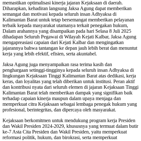
memastikan optimalisasi kinerja jajaran Kejaksaan di daerah.
Diharapkan, kehadiran langsung Jaksa Agung dapat memberikan
semangat dan motivasi kepada seluruh insan Adhyaksa di
Kalimantan Barat untuk tetap bersemangat memberikan pelayanan
terbaik kepada masyarakat utamanya terkait penegakan hukum,
Dalam arahannya yang disampaikan pada hari Selasa 8 Juli 2025
dihadapan Seluruh Pegawai di Wilayah Kejati Kalbar, Jaksa Agung
mengapreasiasi capaian dari Kejati Kalbar dan mengingatkan
jajarannya bahwa tantangan ke depan jauh lebih berat dan menuntut
kerja yang lebih efektif, efisien, serta akuntabel.
Jaksa Agung juga menyampaikan rasa terima kasih dan
penghargaan setinggi-tingginya kepada seluruh insan Adhyaksa di
lingkungan Kejaksaan Tinggi Kalimantan Barat atas dedikasi, kerja
keras, dan loyalitas yang telah diberikan untuk institusi. Peran aktif
dan kontribusi nyata dari seluruh elemen di jajaran Kejaksaan Tinggi
Kalimantan Barat telah memberikan dampak yang signifikan baik
terhadap capaian kinerja maupun dalam upaya menjaga dan
memperkuat citra Kejaksaan sebagai lembaga penegak hukum yang
profesional, berintegritas, dan dipercaya oleh masyarakat.
Kejaksaan berkomitmen untuk mendukung program kerja Presiden
dan Wakil Presiden 2024-2029, khususnya yang termuat dalam butir
ke-7 Asta Cita Presiden dan Wakil Presiden, yaitu memperkuat
reformasi politik, hukum, dan birokrasi, serta memperkuat