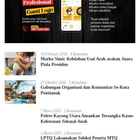
19 Februari 2018
6 Komentar
Marko Simic Kelelahan Usai Arak arakan Juara
Piala Presiden
27 Oktober 2024
5 Komentar
Gabungan Organisasi dan Komunitas Se-Kota
Pontianak
7 Maret 2025
2 Komentar
Polres Kayong Utara Amankan Tersangka Kasus
Kekerasan Seksual Anak
1 Maret 2025
2 Komentar
LPTQ Laksanakan Seleksi Peserta MTQ