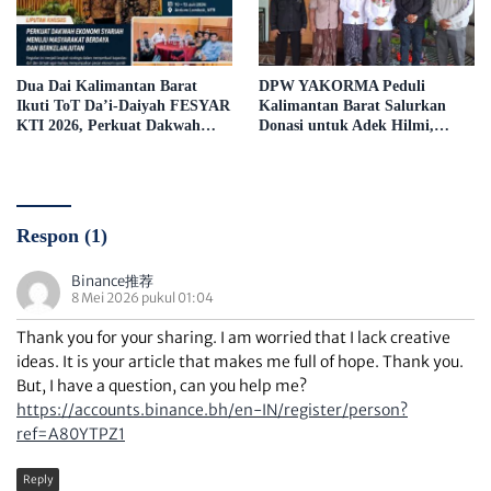
Dua Dai Kalimantan Barat
DPW YAKORMA Peduli
Ikuti ToT Da’i-Daiyah FESYAR
Kalimantan Barat Salurkan
KTI 2026, Perkuat Dakwah
Donasi untuk Adek Hilmi,
Ekonomi Syariah di Era Digital
Penderita Tumor Ganas
Respon (1)
Binance推荐
8 Mei 2026 pukul 01:04
Thank you for your sharing. I am worried that I lack creative
ideas. It is your article that makes me full of hope. Thank you.
But, I have a question, can you help me?
https://accounts.binance.bh/en-IN/register/person?
ref=A80YTPZ1
Reply