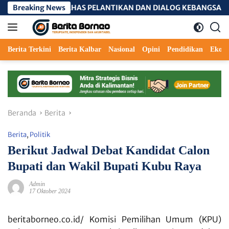
Langsung
PANG, BAHAS PELANTIKAN DAN DIALOG KEBANGSAAN
Breaking News
A
ke
konten
Berita Terkini
Berita Kalbar
Nasional
Opini
Pendidikan
Ekon
Beranda
Berita
Berita
,
Politik
Berikut Jadwal Debat Kandidat Calon
Bupati dan Wakil Bupati Kubu Raya
Admin
17 Oktober 2024
beritaborneo.co.id/
Komisi Pemilihan Umum (KPU)