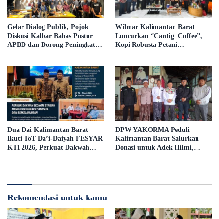
Gelar Dialog Publik, Pojok
Wilmar Kalimantan Barat
Diskusi Kalbar Bahas Postur
Luncurkan “Cantigi Coffee”,
APBD dan Dorong Peningkatan
Kopi Robusta Petani
Dukungan Fiskal dari
Pahauman, di Rakor Forum
Pemerintah Pusat
TSLP CSR Kabupaten Landak
Dua Dai Kalimantan Barat
DPW YAKORMA Peduli
Ikuti ToT Da’i-Daiyah FESYAR
Kalimantan Barat Salurkan
KTI 2026, Perkuat Dakwah
Donasi untuk Adek Hilmi,
Ekonomi Syariah di Era Digital
Penderita Tumor Ganas
Rekomendasi untuk kamu