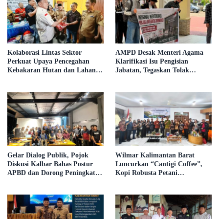
Kolaborasi Lintas Sektor
AMPD Desak Menteri Agama
Perkuat Upaya Pencegahan
Klarifikasi Isu Pengisian
Kebakaran Hutan dan Lahan di
Jabatan, Tegaskan Tolak
Kapuas Hulu
Nepotisme dalam Open Bidding
Gelar Dialog Publik, Pojok
Wilmar Kalimantan Barat
Diskusi Kalbar Bahas Postur
Luncurkan “Cantigi Coffee”,
APBD dan Dorong Peningkatan
Kopi Robusta Petani
Dukungan Fiskal dari
Pahauman, di Rakor Forum
Pemerintah Pusat
TSLP CSR Kabupaten Landak