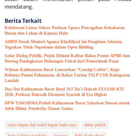
mendatang.
Berita Terkait
Kolaborasi Lintas Sektor Perkuat Upaya Pencegahan Kebakaran
Hutan dan Lahan di Kapuas Hulu
AMPD Desak Menteri Agama Klarifikasi Isu Pengisian Jabatan,
Tegaskan Tolak Nepotisme dalam Open Bidding
Gelar Dialog Publik, Pojok Diskusi Kalbar Bahas Postur APBD dan
Dorong Peningkatan Dukungan Fiskal dari Pemerintah Pusat
Wilmar Kalimantan Barat Luncurkan “Cantigi Coffee”, Kopi
Robusta Petani Pahauman, di Rakor Forum TSLP CSR Kabupaten
Landak
Dua Dai Kalimantan Barat Ikuti ToT Da’i-Daiyah FESYAR KTI
2026, Perkuat Dakwah Ekonomi Syariah di Era Digital
DPW YAKORMA Peduli Kalimantan Barat Salurkan Donasi untuk
Adek Hilmi, Penderita Tumor Ganas
calon bupati dan wakil bupati kubu raya
debat publik
Jadwal Debat kandidat
kasiono
KPU Kubu Raya