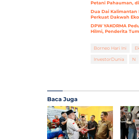
Petani Pahauman, d
Dua Dai Kalimantan B
Perkuat Dakwah Ekono
DPW YAKORMA Peduli
Hilmi, Penderita Tu
Borneo Hari Ini
E
InvestorDunia
N
Baca Juga