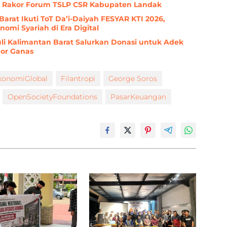
i Rakor Forum TSLP CSR Kabupaten Landak
arat Ikuti ToT Da’i-Daiyah FESYAR KTI 2026,
mi Syariah di Era Digital
 Kalimantan Barat Salurkan Donasi untuk Adek
mor Ganas
konomiGlobal
Filantropi
George Soros
OpenSocietyFoundations
PasarKeuangan