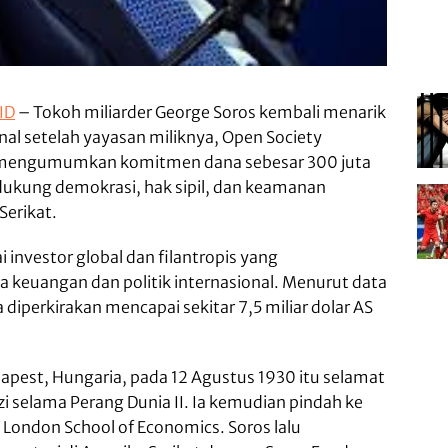
ID
– Tokoh miliarder George Soros kembali menarik
nal setelah yayasan miliknya, Open Society
 mengumumkan komitmen dana sebesar 300 juta
ukung demokrasi, hak sipil, dan keamanan
Serikat.
i investor global dan filantropis yang
keuangan dan politik internasional. Menurut data
diperkirakan mencapai sekitar 7,5 miliar dolar AS
udapest, Hungaria, pada 12 Agustus 1930 itu selamat
i selama Perang Dunia II. Ia kemudian pindah ke
di London School of Economics. Soros lalu