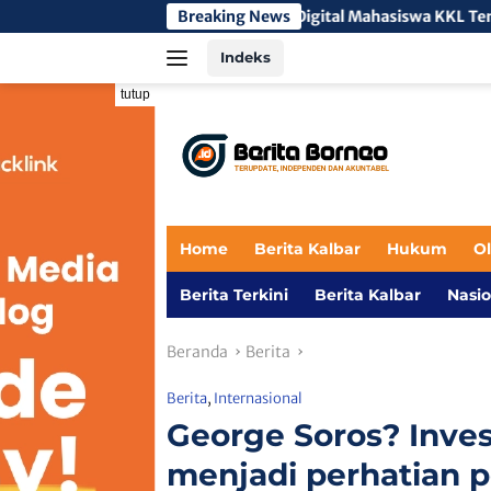
Langsung
naan Literasi Digital Mahasiswa KKL Tengah 3 di SMA Negeri 2 M
Breaking News
ke
Indeks
konten
tutup
Home
Berita Kalbar
Hukum
O
Berita Terkini
Berita Kalbar
Nasio
Beranda
Berita
Berita
,
Internasional
George Soros? Inves
menjadi perhatian po