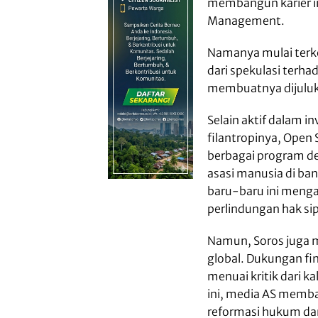
membangun karier in
Management.
Namanya mulai terk
dari spekulasi terhad
membuatnya dijuluk
Selain aktif dalam in
filantropinya, Open
berbagai program de
asasi manusia di ba
baru-baru ini menga
perlindungan hak sip
Namun, Soros juga m
global. Dukungan fi
menuai kritik dari k
ini, media AS memb
reformasi hukum dan