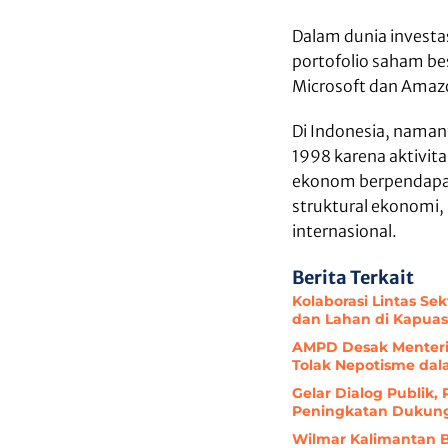
Dalam dunia investa
portofolio saham be
Microsoft dan Amaz
Di Indonesia, naman
1998 karena aktivit
ekonom berpendapat 
struktural ekonomi,
internasional.
Berita Terkait
Kolaborasi Lintas S
dan Lahan di Kapuas
AMPD Desak Menteri 
Tolak Nepotisme da
Gelar Dialog Publik,
Peningkatan Dukunga
Wilmar Kalimantan B