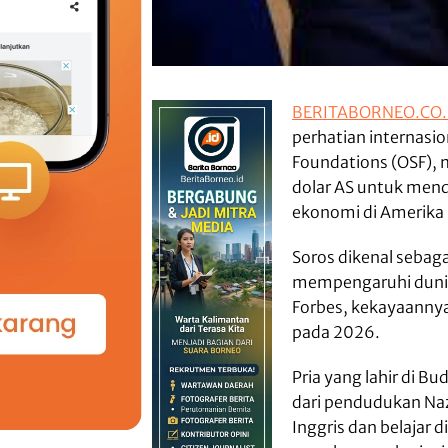
BERITABORNEO.CO.
perhatian internasio
Foundations (OSF),
dolar AS untuk mend
ekonomi di Amerika 
Soros dikenal sebaga
mempengaruhi dunia 
Forbes, kekayaannya 
pada 2026.
Pria yang lahir di B
dari pendudukan Naz
Inggris dan belajar 