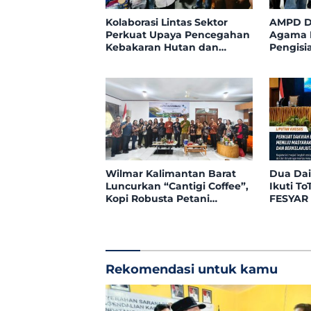
Kolaborasi Lintas Sektor
AMPD D
Perkuat Upaya Pencegahan
Agama Kl
Kebakaran Hutan dan
Pengisi
Lahan di Kapuas Hulu
Tegaska
dalam 
Wilmar Kalimantan Barat
Dua Dai
Luncurkan “Cantigi Coffee”,
Ikuti To
Kopi Robusta Petani
FESYAR 
Pahauman, di Rakor Forum
Dakwah 
TSLP CSR Kabupaten
Era Digi
Landak
Rekomendasi untuk kamu