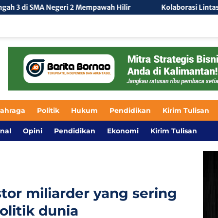
empawah Hilir
Kolaborasi Lintas Sektor Perkuat Upaya 
lahraga
Politik
Hukum
Pendidikan
Kirim Tulisan
nal
Opini
Pendidikan
Ekonomi
Kirim Tulisan
tor miliarder yang sering
litik dunia