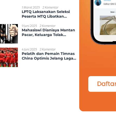
Kekerasan Seksual Anak
1 Maret 2025
2 Komentar
LPTQ Laksanakan Seleksi
Peserta MTQ Libatkan
Ponpes Dan Desa Se-
Kecamatan Sungai
9 Juni 2025
2 Komentar
Mahasiswi Dianiaya Mantan
Ambawang
Pacar, Keluarga Tolak
Damai
4 Juni 2025
2 Komentar
Pelatih dan Pemain Timnas
China Optimis Jelang Laga
Kontra Indonesia