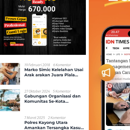
19 Februari 2018
6 Komentar
Marko Simic Kelelahan Usai
Arak arakan Juara Piala
Presiden
27 Oktober 2024
5 Komentar
Gabungan Organisasi dan
Komunitas Se-Kota
Pontianak
7 Maret 2025
2 Komentar
Polres Kayong Utara
Amankan Tersangka Kasus