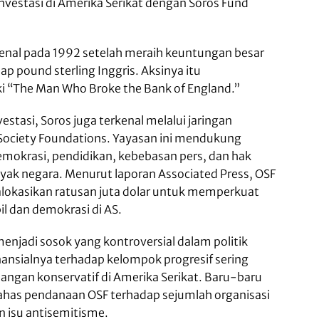
vestasi di Amerika Serikat dengan Soros Fund
enal pada 1992 setelah meraih keuntungan besar
ap pound sterling Inggris. Aksinya itu
i “The Man Who Broke the Bank of England.”
vestasi, Soros juga terkenal melalui jaringan
 Society Foundations. Yayasan ini mendukung
mokrasi, pendidikan, kebebasan pers, dan hak
nyak negara. Menurut laporan Associated Press, OSF
lokasikan ratusan juta dolar untuk memperkuat
il dan demokrasi di AS.
enjadi sosok yang kontroversial dalam politik
nansialnya terhadap kelompok progresif sering
alangan konservatif di Amerika Serikat. Baru-baru
ahas pendanaan OSF terhadap sejumlah organisasi
 isu antisemitisme.