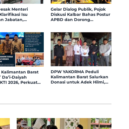
esak Menteri
Gelar Dialog Publik, Pojok
arifikasi Isu
Diskusi Kalbar Bahas Postur
an Jabatan,
APBD dan Dorong
n Tolak Nepotisme
Peningkatan Dukungan
Open Bidding
Fiskal dari Pemerintah
Pusat
DPW YAKORMA Peduli
 Kalimantan Barat
Kalimantan Barat Salurkan
T Da’i-Daiyah
Donasi untuk Adek Hilmi,
KTI 2026, Perkuat
Penderita Tumor Ganas
Ekonomi Syariah di
tal