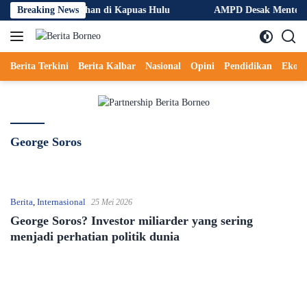
Langsung
aran Hutan dan Lahan di Kapuas Hulu
Breaking News
AMPD Desak Menteri Aga
ke
konten
Berita Terkini
Berita Kalbar
Nasional
Opini
Pendidikan
Ekon
George Soros
Berita
,
Internasional
25 Mei 2026
George Soros? Investor miliarder yang sering
menjadi perhatian politik dunia