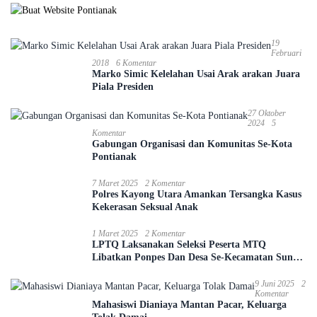
19
Februari
2018
6 Komentar
Marko Simic Kelelahan Usai Arak arakan Juara
Piala Presiden
27 Oktober
2024
5
Komentar
Gabungan Organisasi dan Komunitas Se-Kota
Pontianak
7 Maret 2025
2 Komentar
Polres Kayong Utara Amankan Tersangka Kasus
Kekerasan Seksual Anak
1 Maret 2025
2 Komentar
LPTQ Laksanakan Seleksi Peserta MTQ
Libatkan Ponpes Dan Desa Se-Kecamatan Sungai
Ambawang
9 Juni 2025
2
Komentar
Mahasiswi Dianiaya Mantan Pacar, Keluarga