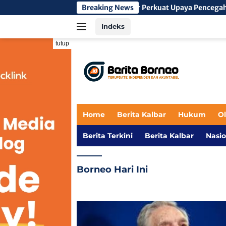
Langsung
Kolaborasi Lintas Sektor Perkuat Upaya Pencegahan Kebakara
Breaking News
ke
Indeks
konten
tutup
Home
Berita Kalbar
Hukum
O
Berita Terkini
Berita Kalbar
Nasio
Borneo Hari Ini