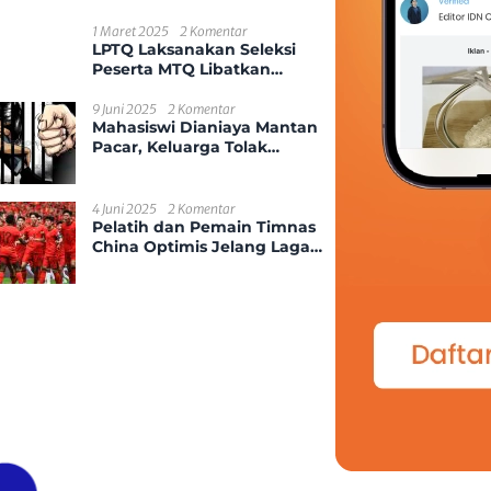
Kekerasan Seksual Anak
1 Maret 2025
2 Komentar
LPTQ Laksanakan Seleksi
Peserta MTQ Libatkan
Ponpes Dan Desa Se-
Kecamatan Sungai
9 Juni 2025
2 Komentar
Mahasiswi Dianiaya Mantan
Ambawang
Pacar, Keluarga Tolak
Damai
4 Juni 2025
2 Komentar
Pelatih dan Pemain Timnas
China Optimis Jelang Laga
Kontra Indonesia