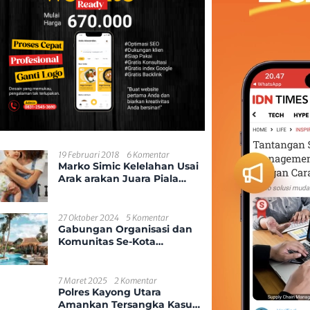
19 Februari 2018
6 Komentar
Marko Simic Kelelahan Usai
Arak arakan Juara Piala
Presiden
27 Oktober 2024
5 Komentar
Gabungan Organisasi dan
Komunitas Se-Kota
Pontianak
7 Maret 2025
2 Komentar
Polres Kayong Utara
Amankan Tersangka Kasus