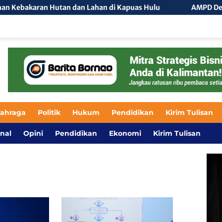
n Hutan dan Lahan di Kapuas Hulu
AMPD Desak Menteri Ag
lahraga
Politik
Hukum
Pendidikan
Kirim Tulisan
nal
Opini
Pendidikan
Ekonomi
Kirim Tulisan