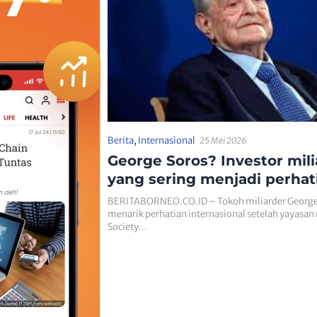
Berita
,
Internasional
25 Mei 2026
George Soros? Investor mili
yang sering menjadi perhat
politik dunia
BERITABORNEO.CO.ID – Tokoh miliarder George
menarik perhatian internasional setelah yayasan
Society…