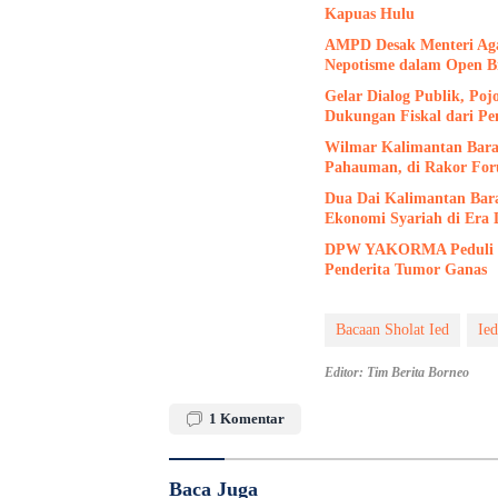
Kapuas Hulu
AMPD Desak Menteri Agam
Nepotisme dalam Open B
Gelar Dialog Publik, Po
Dukungan Fiskal dari Pe
Wilmar Kalimantan Barat
Pahauman, di Rakor Fo
Dua Dai Kalimantan Bar
Ekonomi Syariah di Era D
DPW YAKORMA Peduli Ka
Penderita Tumor Ganas
Bacaan Sholat Ied
Ie
Editor: Tim Berita Borneo
1
Komentar
Baca Juga