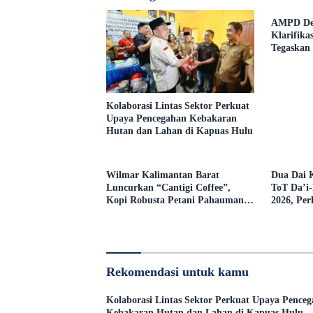
AMPD Des
Klarifika
Tegaskan
Open Bid
Kolaborasi Lintas Sektor Perkuat
Upaya Pencegahan Kebakaran
Hutan dan Lahan di Kapuas Hulu
Wilmar Kalimantan Barat
Dua Dai K
Luncurkan “Cantigi Coffee”,
ToT Da’i
Kopi Robusta Petani Pahauman,
2026, Pe
di Rakor Forum TSLP CSR
Syariah d
Kabupaten Landak
Rekomendasi untuk kamu
Kolaborasi Lintas Sektor Perkuat Upaya Pence
Kebakaran Hutan dan Lahan di Kapuas Hulu