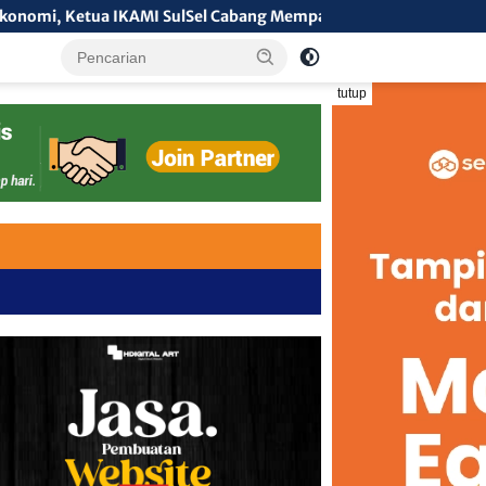
ulSel Cabang Mempawah Desak Pemkab Evaluasi Kebijakan BPHTB
tutup