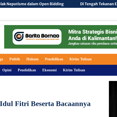
Open Bidding
Di Tengah Tekanan Ekonomi, Ketua IKAMI S
ga
Politik
Hukum
Pendidikan
Kirim Tulisan
Opini
Pendidikan
Ekonomi
Kirim Tulisan
dul Fitri Beserta Bacaannya