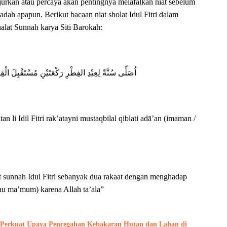
rkan atau percaya akan pentingnya melafalkan niat sebelum
adah apapun. Berikut bacaan niat sholat Idul Fitri dalam
alat Sunnah karya Siti Barokah:
اُصَلِّى سُنَّةً لِعِيْدِ الفِطْرِ رَكْعَتَيْنِ مُسْتَقْبِلَ الْقِبْ
tan li Idil Fitri rak’atayni mustaqbilal qiblati adā’an (imaman /
.
at sunnah Idul Fitri sebanyak dua rakaat dengan menghadap
tau ma’mum) karena Allah ta’ala”
r Perkuat Upaya Pencegahan Kebakaran Hutan dan Lahan di