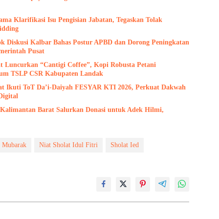
a Klarifikasi Isu Pengisian Jabatan, Tegaskan Tolak
idding
jok Diskusi Kalbar Bahas Postur APBD dan Dorong Peningkatan
merintah Pusat
 Luncurkan “Cantigi Coffee”, Kopi Robusta Petani
rum TSLP CSR Kabupaten Landak
at Ikuti ToT Da’i-Daiyah FESYAR KTI 2026, Perkuat Dakwah
igital
limantan Barat Salurkan Donasi untuk Adek Hilmi,
d Mubarak
Niat Sholat Idul Fitri
Sholat Ied