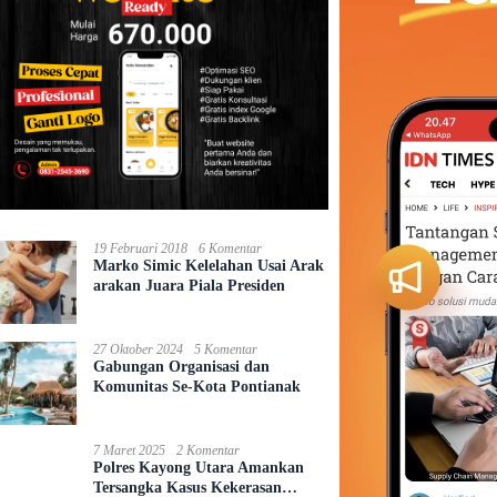
19 Februari 2018
6 Komentar
Marko Simic Kelelahan Usai Arak
arakan Juara Piala Presiden
27 Oktober 2024
5 Komentar
Gabungan Organisasi dan
Komunitas Se-Kota Pontianak
7 Maret 2025
2 Komentar
Polres Kayong Utara Amankan
Tersangka Kasus Kekerasan