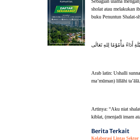
Sebagian ulama menganju
sholat atau melakukan ib
buku Penuntun Shalat-sh
لَةِ أَدَاءً مَأْمُوْمًا لِلهِ تَعَالَى
Arab latin: Ushalli sunna
ma’mūman) lillāhi ta’ālā
Artinya: “Aku niat shal
kiblat, (menjadi imam a
Berita Terkait
Kolaborasi Lintas Sekto