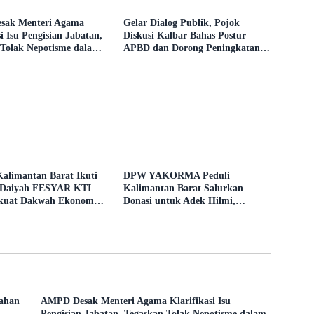
ak Menteri Agama
Gelar Dialog Publik, Pojok
si Isu Pengisian Jabatan,
Diskusi Kalbar Bahas Postur
 Tolak Nepotisme dalam
APBD dan Dorong Peningkatan
ding
Dukungan Fiskal dari Pemerintah
Pusat
alimantan Barat Ikuti
DPW YAKORMA Peduli
-Daiyah FESYAR KTI
Kalimantan Barat Salurkan
rkuat Dakwah Ekonomi
Donasi untuk Adek Hilmi,
i Era Digital
Penderita Tumor Ganas
gahan
AMPD Desak Menteri Agama Klarifikasi Isu
Pengisian Jabatan, Tegaskan Tolak Nepotisme dalam