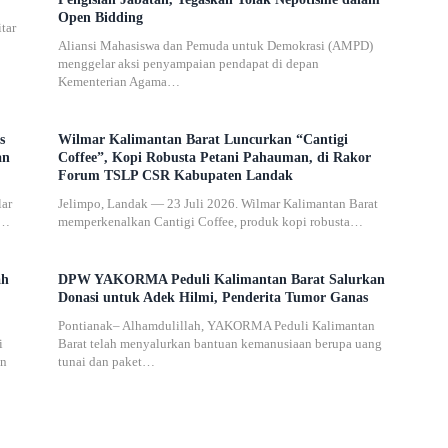
Open Bidding
tar
Aliansi Mahasiswa dan Pemuda untuk Demokrasi (AMPD)
menggelar aksi penyampaian pendapat di depan
Kementerian Agama…
s
Wilmar Kalimantan Barat Luncurkan “Cantigi
an
Coffee”, Kopi Robusta Petani Pahauman, di Rakor
Forum TSLP CSR Kabupaten Landak
lar
Jelimpo, Landak — 23 Juli 2026. Wilmar Kalimantan Barat
D…
memperkenalkan Cantigi Coffee, produk kopi robusta…
ah
DPW YAKORMA Peduli Kalimantan Barat Salurkan
Donasi untuk Adek Hilmi, Penderita Tumor Ganas
Pontianak– Alhamdulillah, YAKORMA Peduli Kalimantan
i
Barat telah menyalurkan bantuan kemanusiaan berupa uang
an
tunai dan paket…