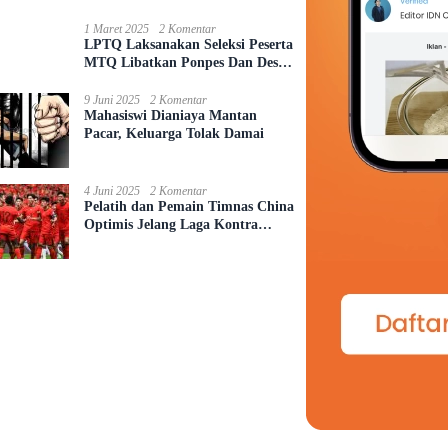
Seksual Anak
1 Maret 2025
2 Komentar
LPTQ Laksanakan Seleksi Peserta
MTQ Libatkan Ponpes Dan Desa
Se-Kecamatan Sungai Ambawang
9 Juni 2025
2 Komentar
Mahasiswi Dianiaya Mantan
Pacar, Keluarga Tolak Damai
4 Juni 2025
2 Komentar
Pelatih dan Pemain Timnas China
Optimis Jelang Laga Kontra
Indonesia