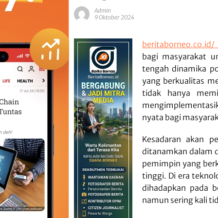
Admin
9 Oktober 2024
beritaborneo.co.id/
bagi masyarakat u
tengah dinamika po
yang berkualitas m
tidak hanya memil
mengimplementasi
nyata bagi masyarak
Kesadaran akan p
ditanamkan dalam d
pemimpin yang berku
tinggi. Di era tekno
dihadapkan pada be
namun sering kali ti