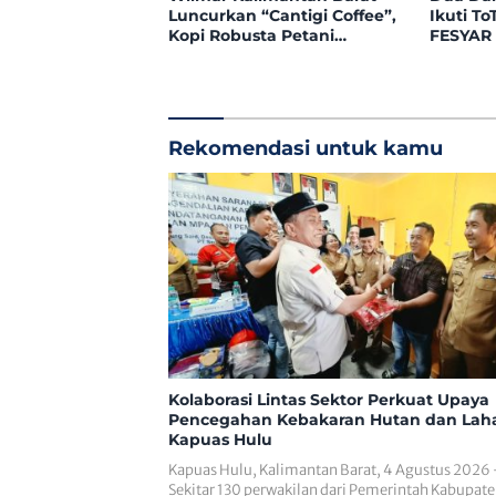
Luncurkan “Cantigi Coffee”,
Ikuti To
Kopi Robusta Petani
FESYAR 
Pahauman, di Rakor Forum
Dakwah 
TSLP CSR Kabupaten
Era Digi
Landak
Rekomendasi untuk kamu
Kolaborasi Lintas Sektor Perkuat Upaya
Pencegahan Kebakaran Hutan dan Laha
Kapuas Hulu
Kapuas Hulu, Kalimantan Barat, 4 Agustus 2026
Sekitar 130 perwakilan dari Pemerintah Kabupat