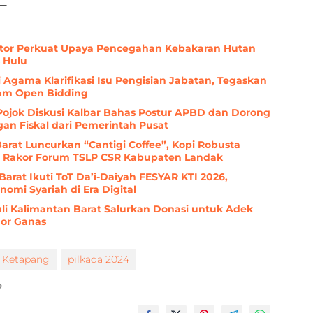
ektor Perkuat Upaya Pencegahan Kebakaran Hutan
 Hulu
Agama Klarifikasi Isu Pengisian Jabatan, Tegaskan
lam Open Bidding
 Pojok Diskusi Kalbar Bahas Postur APBD dan Dorong
n Fiskal dari Pemerintah Pusat
arat Luncurkan “Cantigi Coffee”, Kopi Robusta
i Rakor Forum TSLP CSR Kabupaten Landak
arat Ikuti ToT Da’i-Daiyah FESYAR KTI 2026,
mi Syariah di Era Digital
 Kalimantan Barat Salurkan Donasi untuk Adek
mor Ganas
Ketapang
pilkada 2024
o