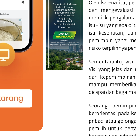
Oleh karena itu, pe
dan mengevaluasi
memiliki pengalama
isu-isu yang ada di
isu kesehatan, da
pemimpin yang mem
risiko terpilihnya 
Sementara itu, visi
Visi yang jelas dan
dari kepemimpinan 
mampu memberikan
dicapai dan bagaim
Seorang pemimpin
berorientasi pada 
pribadi atau golonga
pemilih untuk bert
harapan dan kebutu