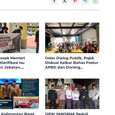
esak Menteri
Gelar Dialog Publik, Pojok
arifikasi Isu
Diskusi Kalbar Bahas Postur
an Jabatan,
APBD dan Dorong
n Tolak Nepotisme
Peningkatan Dukungan
Open Bidding
Fiskal dari Pemerintah
Pusat
 Kalimantan Barat
DPW YAKORMA Peduli