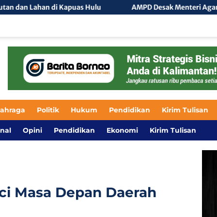
 Hulu
AMPD Desak Menteri Agama Klarifikasi Isu Pengisi
lahraga
Politik
Hukum
Pendidikan
Kirim Tulisan
nal
Opini
Pendidikan
Ekonomi
Kirim Tulisan
nci Masa Depan Daerah