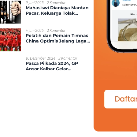
Kecamatan Sungai
9 Juni 2025
2 Komentar
Mahasiswi Dianiaya Mantan
Ambawang
Pacar, Keluarga Tolak
Damai
4 Juni 2025
2 Komentar
Pelatih dan Pemain Timnas
China Optimis Jelang Laga
Kontra Indonesia
10 Desember 2024
2 Komentar
Pasca Pilkada 2024, GP
Ansor Kalbar Gelar
Silaturahmi Kebangsaan