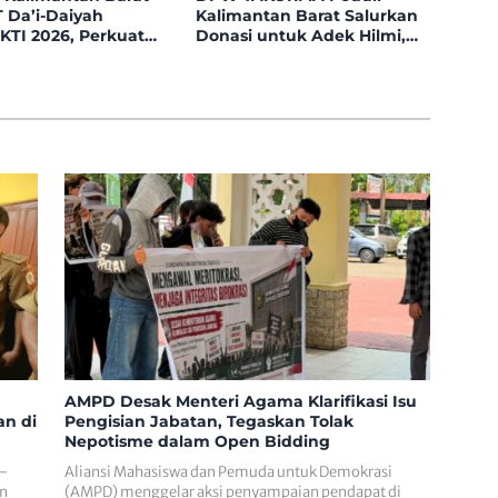
T Da’i-Daiyah
Kalimantan Barat Salurkan
KTI 2026, Perkuat
Donasi untuk Adek Hilmi,
Ekonomi Syariah di
Penderita Tumor Ganas
tal
AMPD Desak Menteri Agama Klarifikasi Isu
n di
Pengisian Jabatan, Tegaskan Tolak
Nepotisme dalam Open Bidding
 –
Aliansi Mahasiswa dan Pemuda untuk Demokrasi
en
(AMPD) menggelar aksi penyampaian pendapat di