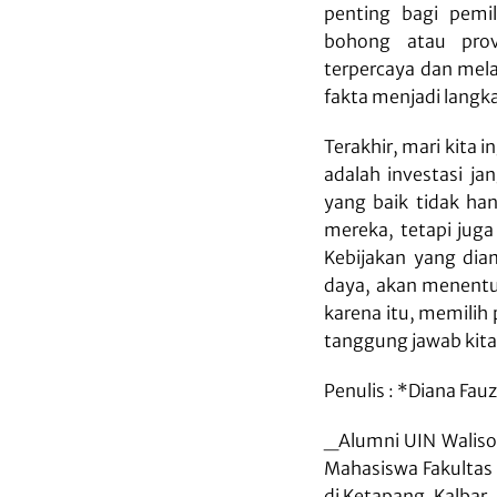
penting bagi pemi
bohong atau prov
terpercaya dan mel
fakta menjadi langka
Terakhir, mari kita
adalah investasi j
yang baik tidak h
mereka, tetapi jug
Kebijakan yang dia
daya, akan menentu
karena itu, memilih
tanggung jawab kit
Penulis : *Diana Fau
_Alumni UIN Waliso
Mahasiswa Fakultas
di Ketapang, Kalbar