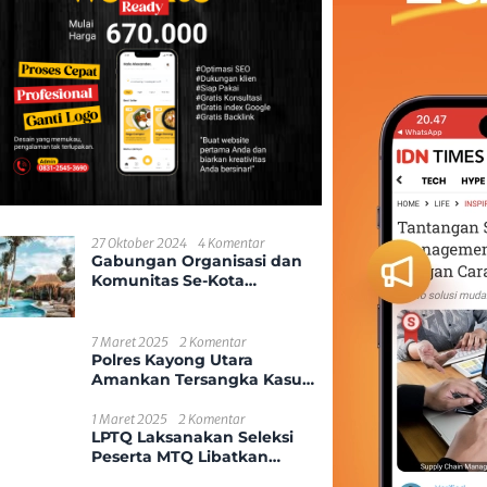
27 Oktober 2024
4 Komentar
Gabungan Organisasi dan
Komunitas Se-Kota
Pontianak
7 Maret 2025
2 Komentar
Polres Kayong Utara
Amankan Tersangka Kasus
Kekerasan Seksual Anak
1 Maret 2025
2 Komentar
LPTQ Laksanakan Seleksi
Peserta MTQ Libatkan
Ponpes Dan Desa Se-