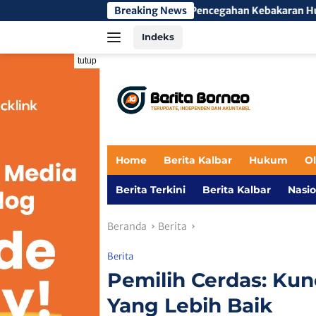
Langsung
 Perkuat Upaya Pencegahan Kebakaran Hutan dan Lahan di Kapuas
Breaking News
ke
Indeks
konten
tutup
Home
Berita Kalbar
Hukum
O
Berita Terkini
Berita Kalbar
Nasio
Beranda
Berita
Berita
Pemilih Cerdas: Ku
Yang Lebih Baik