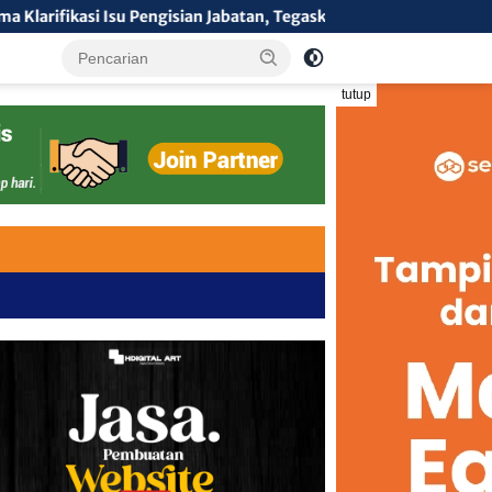
an Jabatan, Tegaskan Tolak Nepotisme dalam Open Bidding
tutup