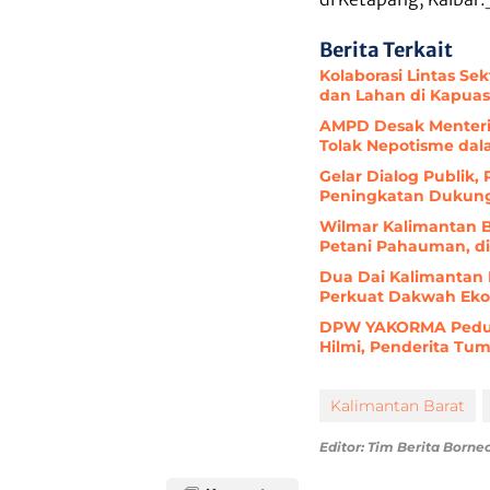
Berita Terkait
Kolaborasi Lintas S
dan Lahan di Kapuas
AMPD Desak Menteri 
Tolak Nepotisme da
Gelar Dialog Publik,
Peningkatan Dukunga
Wilmar Kalimantan B
Petani Pahauman, d
Dua Dai Kalimantan B
Perkuat Dakwah Ekono
DPW YAKORMA Peduli
Hilmi, Penderita Tu
Kalimantan Barat
Editor: Tim Berita Borne