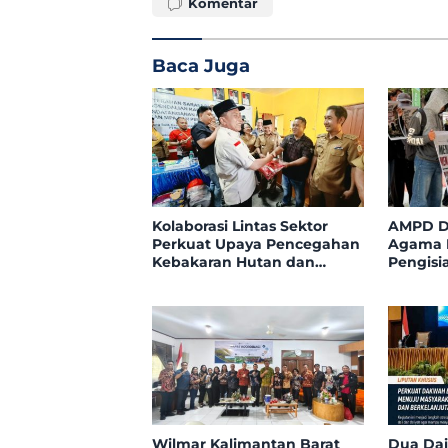
Komentar
Baca Juga
Kolaborasi Lintas Sektor
AMPD D
Perkuat Upaya Pencegahan
Agama Kl
Kebakaran Hutan dan
Pengisi
Lahan di Kapuas Hulu
Tegaska
dalam 
Wilmar Kalimantan Barat
Dua Dai