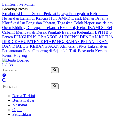
Langsung ke konten
Breaking News
Kolaborasi Lintas Sektor Perkuat Upaya Pencegahan Kebakaran
Hutan dan Lahan di Kapuas Hulu
AMPD Desak Menteri Agama
Klarifikasi Isu Pengisian Jabatan, Tegaskan Tolak Nepotisme dalam
Open Bidding
Di Tengah Tekanan Ekonomi, Ketua IKAMI SulSel
Cabang Mempawah Desak Pemkab Evaluasi Kebijakan BPHTB 5
Persen
PENGURUS GP ANSOR AUDIENSI DENGAN KETUA
DPRD KABUPATEN KETAPANG, BAHAS PELANTIKAN
DAN DIALOG KEBANGSAAN
Ahli Gizi SPPG Laksanakan
Pemantauan Porsi Ompreng di Sejumlah Titik Posyandu Kecamatan
Benua Kayong
Indeks
Berita Terkini
Berita Kalbar
Nasional
Opini
Pendidikan