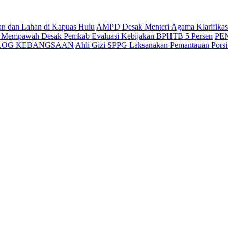
an dan Lahan di Kapuas Hulu
AMPD Desak Menteri Agama Klarifikasi 
g Mempawah Desak Pemkab Evaluasi Kebijakan BPHTB 5 Persen
PE
ALOG KEBANGSAAN
Ahli Gizi SPPG Laksanakan Pemantauan Pors