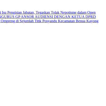
Isu Pengisian Jabatan, Tegaskan Tolak Nepotisme dalam Open
NGURUS GP ANSOR AUDIENSI DENGAN KETUA DPRD
i Ompreng di Sejumlah Titik Posyandu Kecamatan Benua Kayong