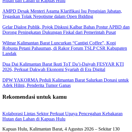
Hutan dan Lahan di Kapuas Hulu
AMPD Desak Menteri Agama Klarifikasi Isu Pengisian Jabatan,
Tegaskan Tolak Nepotisme dalam Open Bidding
Gelar Dialog Publik, Pojok Diskusi Kalbar Bahas Postur APBD dan
Dorong Peningkatan Dukungan Fiskal dari Pemerintah Pusat
Wilmar Kalimantan Barat Luncurkan “Cantigi Coffee”, Kopi
Robusta Petani Pahauman, di Rakor Forum TSLP CSR Kabupaten
Landak
Dua Dai Kalimantan Barat Ikuti ToT Da’i-Daiyah FESYAR KTI
2026, Perkuat Dakwah Ekonomi Syariah di Era Digital
DPW YAKORMA Peduli Kalimantan Barat Salurkan Donasi untuk
Adek Hilmi, Penderita Tumor Ganas
Rekomendasi untuk kamu
Kolaborasi Lintas Sektor Perkuat Upaya Pencegahan Kebakaran
Hutan dan Lahan di Kapuas Hulu
Kapuas Hulu, Kalimantan Barat, 4 Agustus 2026 – Sekitar 130