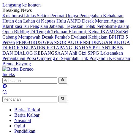
Langsung ke konten
Breaking News
Kolaborasi Lintas Sektor Perkuat Upaya Pencegahan Kebakaran
Hutan dan Lahan di Kapuas Hulu
AMPD Desak Menteri Agama
Klarifikasi Isu Pengisian Jabatan, Tegaskan Tolak Nepotisme dalam
Open Bidding
Di Tengah Tekanan Ekonomi, Ketua IKAMI SulSel
Cabang Mempawah Desak Pemkab Evaluasi Kebijakan BPHTB 5
Persen
PENGURUS GP ANSOR AUDIENSI DENGAN KETUA
DPRD KABUPATEN KETAPANG, BAHAS PELANTIKAN
DAN DIALOG KEBANGSAAN
Ahli Gizi SPPG Laksanakan
Pemantauan Porsi Ompreng di Sejumlah Titik Posyandu Kecamatan
Benua Kayong
Indeks
Berita Terkini
Berita Kalbar
Nasional
Opini
Pendidikan