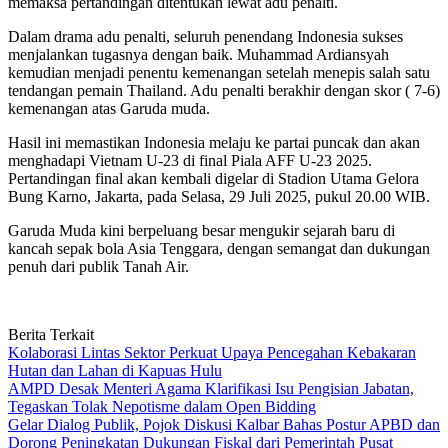
memaksa pertandingan ditentukan lewat adu penalti.
Dalam drama adu penalti, seluruh penendang Indonesia sukses
menjalankan tugasnya dengan baik. Muhammad Ardiansyah
kemudian menjadi penentu kemenangan setelah menepis salah satu
tendangan pemain Thailand. Adu penalti berakhir dengan skor ( 7-6)
kemenangan atas Garuda muda.
Hasil ini memastikan Indonesia melaju ke partai puncak dan akan
menghadapi Vietnam U-23 di final Piala AFF U-23 2025.
Pertandingan final akan kembali digelar di Stadion Utama Gelora
Bung Karno, Jakarta, pada Selasa, 29 Juli 2025, pukul 20.00 WIB.
Garuda Muda kini berpeluang besar mengukir sejarah baru di
kancah sepak bola Asia Tenggara, dengan semangat dan dukungan
penuh dari publik Tanah Air.
Berita Terkait
Kolaborasi Lintas Sektor Perkuat Upaya Pencegahan Kebakaran
Hutan dan Lahan di Kapuas Hulu
AMPD Desak Menteri Agama Klarifikasi Isu Pengisian Jabatan,
Tegaskan Tolak Nepotisme dalam Open Bidding
Gelar Dialog Publik, Pojok Diskusi Kalbar Bahas Postur APBD dan
Dorong Peningkatan Dukungan Fiskal dari Pemerintah Pusat